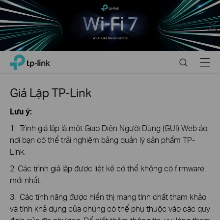
Close
Click
Search
Menu
TP-Link, Reliably Smart
to
skip
the
Giả Lập TP-Link
navigation
bar
Lưu ý:
1. Trình giả lập là một Giao Diện Người Dùng (GUI) Web ảo,
nơi bạn có thể trải nghiệm bảng quản lý sản phẩm TP-
Link.
2. Các trình giả lập được liệt kê có thể không có firmware
mới nhất.
3. Các tính năng được hiển thị mang tính chất tham khảo
và tính khả dụng của chúng có thể phụ thuộc vào các quy