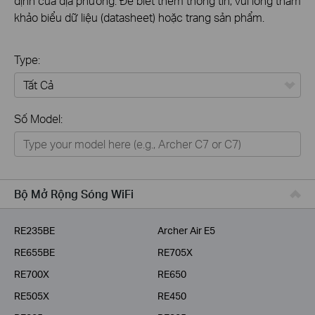
định của địa phương. Để biết thêm thông tin, vui lòng tham
khảo biểu dữ liệu (datasheet) hoặc trang sản phẩm.
Type:
Tất Cả
Số Model:
Thiết Bị Mạng
Nhà Thông Minh
Giải Pháp Doanh Nghiệp
Bộ Mở Rộng Sóng WiFi
Dịch Vụ Viễn Thông
RE235BE
Archer Air E5
RE655BE
RE705X
RE700X
RE650
RE505X
RE450