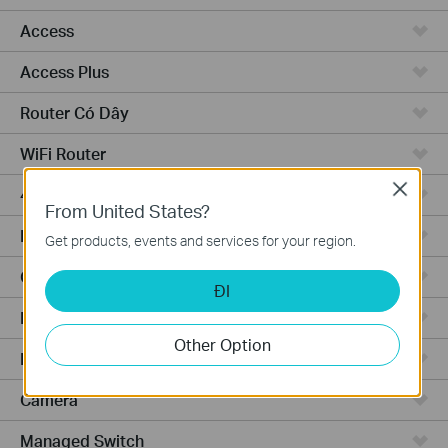
Access
Access Plus
Router Có Dây
WiFi Router
Close
4G WiFi Router
From United States?
Integrated Router
Get products, events and services for your region.
Cloud-Based
ĐI
Phần Cứng
Other Option
Phần Mềm
Camera
Managed Switch