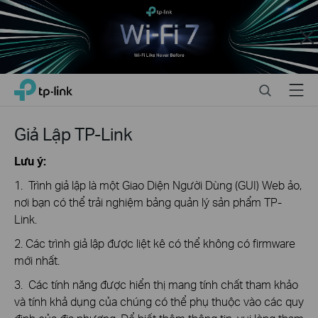
Close
Click
Search
Menu
TP-Link, Reliably Smart
to
skip
the
Giả Lập TP-Link
navigation
bar
Lưu ý:
1. Trình giả lập là một Giao Diện Người Dùng (GUI) Web ảo,
nơi bạn có thể trải nghiệm bảng quản lý sản phẩm TP-
Link.
2. Các trình giả lập được liệt kê có thể không có firmware
mới nhất.
3. Các tính năng được hiển thị mang tính chất tham khảo
và tính khả dụng của chúng có thể phụ thuộc vào các quy