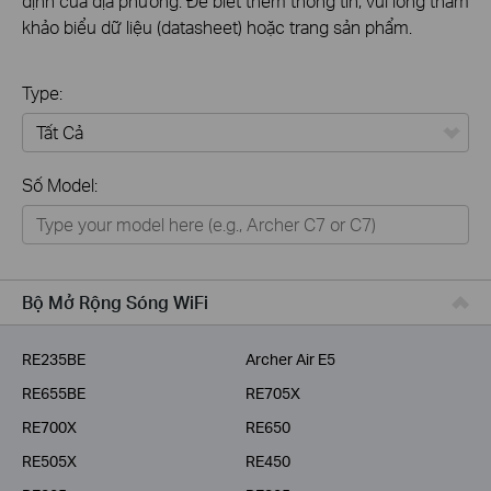
định của địa phương. Để biết thêm thông tin, vui lòng tham
khảo biểu dữ liệu (datasheet) hoặc trang sản phẩm.
Type:
Tất Cả
Số Model:
Thiết Bị Mạng
Nhà Thông Minh
Giải Pháp Doanh Nghiệp
Bộ Mở Rộng Sóng WiFi
Dịch Vụ Viễn Thông
RE235BE
Archer Air E5
RE655BE
RE705X
RE700X
RE650
RE505X
RE450