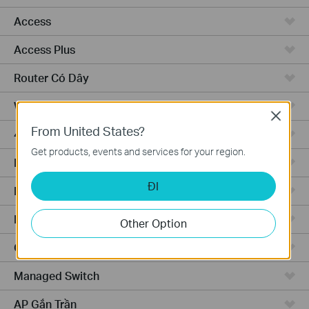
Access
Access Plus
Router Có Dây
WiFi Router
Close
From United States?
4G WiFi Router
Get products, events and services for your region.
Integrated Router
ĐI
Phần Cứng
Phần Mềm
Other Option
Camera
Managed Switch
AP Gắn Trần