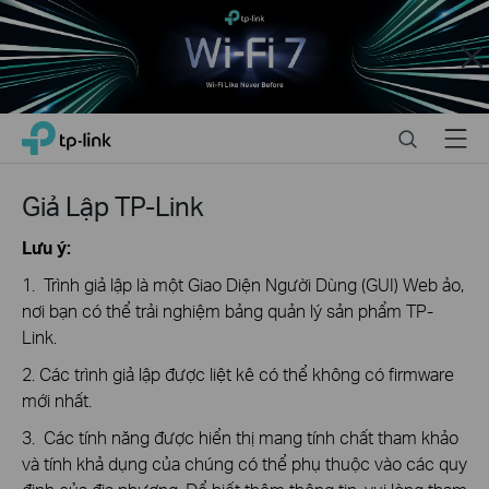
Close
Click
Search
Menu
TP-Link, Reliably Smart
to
skip
the
Giả Lập TP-Link
navigation
bar
Lưu ý:
1. Trình giả lập là một Giao Diện Người Dùng (GUI) Web ảo,
nơi bạn có thể trải nghiệm bảng quản lý sản phẩm TP-
Link.
2. Các trình giả lập được liệt kê có thể không có firmware
mới nhất.
3. Các tính năng được hiển thị mang tính chất tham khảo
và tính khả dụng của chúng có thể phụ thuộc vào các quy