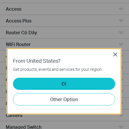
Access
Access Plus
Router Có Dây
WiFi Router
Close
4G WiFi Router
From United States?
Integrated Router
Get products, events and services for your region.
Cloud-Based
ĐI
Phần Cứng
Other Option
Phần Mềm
Camera
Managed Switch