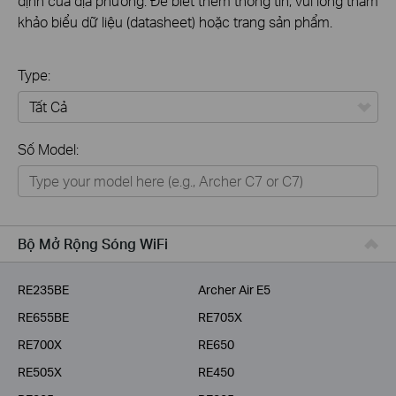
định của địa phương. Để biết thêm thông tin, vui lòng tham
khảo biểu dữ liệu (datasheet) hoặc trang sản phẩm.
Type:
Tất Cả
Số Model:
Thiết Bị Mạng
Nhà Thông Minh
Giải Pháp Doanh Nghiệp
Bộ Mở Rộng Sóng WiFi
Dịch Vụ Viễn Thông
RE235BE
Archer Air E5
RE655BE
RE705X
RE700X
RE650
RE505X
RE450