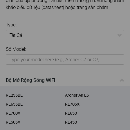
định của địa phương. Để biết thêm thông tin, vui lòng tham
khảo biểu dữ liệu (datasheet) hoặc trang sản phẩm.
Type:
Tất Cả
Số Model:
Thiết Bị Mạng
Nhà Thông Minh
Giải Pháp Doanh Nghiệp
Bộ Mở Rộng Sóng WiFi
Dịch Vụ Viễn Thông
RE235BE
Archer Air E5
RE655BE
RE705X
RE700X
RE650
RE505X
RE450