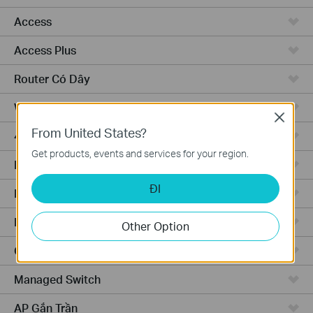
Access
Access Plus
Router Có Dây
WiFi Router
Close
From United States?
4G WiFi Router
Get products, events and services for your region.
Integrated Router
ĐI
Phần Cứng
Phần Mềm
Other Option
Camera
Managed Switch
AP Gắn Trần