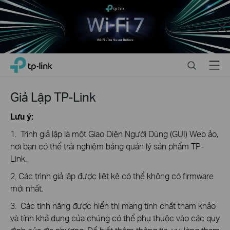
Close
Click
Search
Menu
TP-Link, Reliably Smart
to
skip
the
Giả Lập TP-Link
navigation
bar
Lưu ý:
1. Trình giả lập là một Giao Diện Người Dùng (GUI) Web ảo,
nơi bạn có thể trải nghiệm bảng quản lý sản phẩm TP-
Link.
2. Các trình giả lập được liệt kê có thể không có firmware
mới nhất.
3. Các tính năng được hiển thị mang tính chất tham khảo
và tính khả dụng của chúng có thể phụ thuộc vào các quy