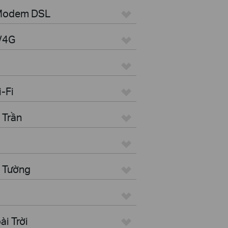
 Modem DSL
G/4G
i-Fi
 Trần
n Tường
i Trời