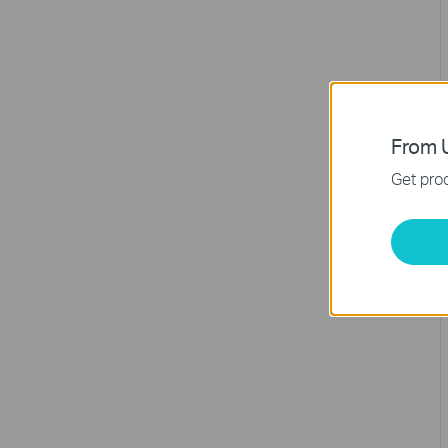
From U
Get prod