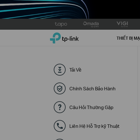
Click
to
TP-Link, Reliably Smart
skip
THIẾT BỊ M
the
navigation
bar
Tải Về
Chính Sách Bảo Hành
Câu Hỏi Thường Gặp
Liên Hệ Hỗ Trợ kỹ Thuật