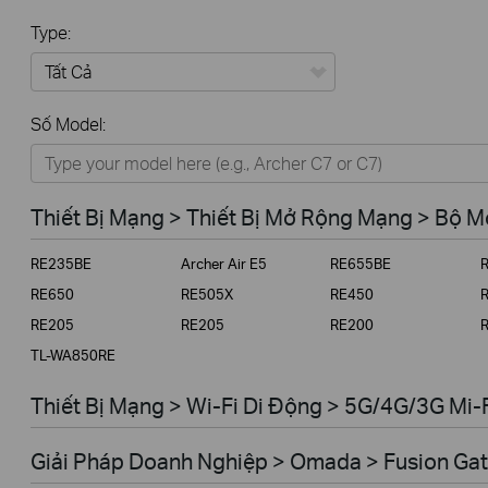
Type:
Tất Cả
Số Model:
Thiết Bị Mạng
Nhà Thông Minh
Thiết Bị Mạng > Thiết Bị Mở Rộng Mạng > Bộ 
Giải Pháp Doanh Nghiệp
RE235BE
Archer Air E5
RE655BE
Dịch Vụ Viễn Thông
RE650
RE505X
RE450
RE205
RE205
RE200
TL-WA850RE
Thiết Bị Mạng > Wi-Fi Di Động > 5G/4G/3G Mi-
Giải Pháp Doanh Nghiệp > Omada > Fusion Gat