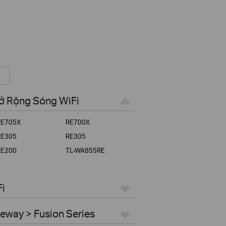
Mở Rộng Sóng WiFi
RE705X
RE700X
RE305
RE305
RE200
TL-WA855RE
Fi
eway > Fusion Series