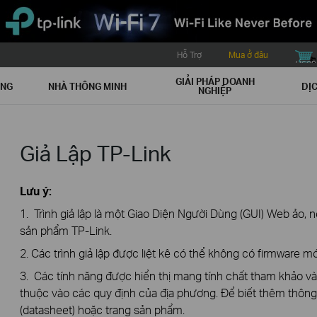
Hỗ Trợ
Mua ở đâu
buy icon
GIẢI PHÁP DOANH
ẠNG
NHÀ THÔNG MINH
DỊC
NGHIỆP
Giả Lập TP-Link
Lưu ý:
1. Trình giả lập là một Giao Diện Người Dùng (GUI) Web ảo, n
sản phẩm TP-Link.
2. Các trình giả lập được liệt kê có thể không có firmware mớ
3. Các tính năng được hiển thị mang tính chất tham khảo v
thuộc vào các quy định của địa phương. Để biết thêm thông t
(datasheet) hoặc trang sản phẩm.