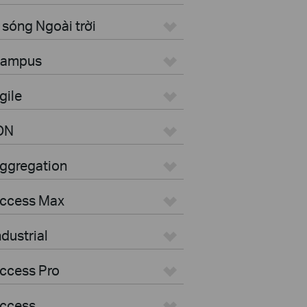
sóng Ngoài trời
 Campus
gile
ON
Aggregation
Access Max
dustrial
ccess Pro
Access