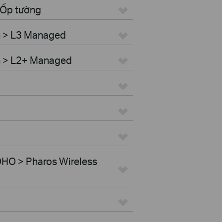
 Ốp tường
h > L3 Managed
h > L2+ Managed
HO > Pharos Wireless