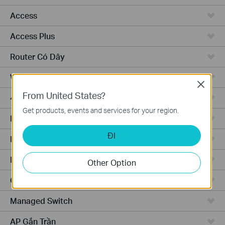
Access
Access Plus
Router Có Dây
WiFi Router
Close
From United States?
4G WiFi Router
Get products, events and services for your region.
Integrated Router
ĐI
Phần Cứng
Phần Mềm
Other Option
Camera
Managed Switch
AP Gắn Trần