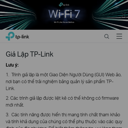
Close
Click
Search
Menu
TP-Link, Reliably Smart
to
skip
the
Giả Lập TP-Link
navigation
bar
Lưu ý:
1. Trình giả lập là một Giao Diện Người Dùng (GUI) Web ảo,
nơi bạn có thể trải nghiệm bảng quản lý sản phẩm TP-
Link.
2. Các trình giả lập được liệt kê có thể không có firmware
mới nhất.
3. Các tính năng được hiển thị mang tính chất tham khảo
và tính khả dụng của chúng có thể phụ thuộc vào các quy