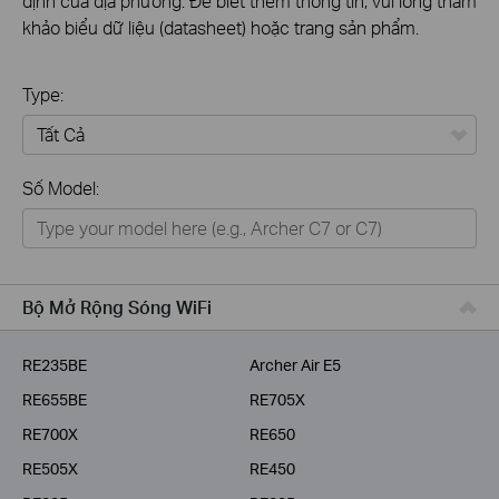
định của địa phương. Để biết thêm thông tin, vui lòng tham
khảo biểu dữ liệu (datasheet) hoặc trang sản phẩm.
Type:
Tất Cả
Số Model:
Thiết Bị Mạng
Nhà Thông Minh
Giải Pháp Doanh Nghiệp
Bộ Mở Rộng Sóng WiFi
Dịch Vụ Viễn Thông
RE235BE
Archer Air E5
RE655BE
RE705X
RE700X
RE650
RE505X
RE450