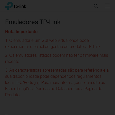
Click
Search
Menu
TP-Link, Reliably Smart
to
skip
the
Emuladores TP-Link
navigation
bar
Nota Importante:
1. O emulador é um GUI web virtual onde pode
experimentar o painel de gestão de produtos TP-Link.
2. Os emuladores listados podem não ter o firmware mais
recente.
3. As características apresentadas são para referência e a
sua disponibilidade pode depender dos regulamentos
locais (EU/Portugal). Para mais informações, consulte as
Especificações Técnicas no Datasheet ou a Página do
Produto.