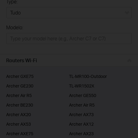
Type:
Tudo
Modelo:
Para Casa
Smart Home
Empresas
Routers Wi-Fi
ISP
Archer GXE75
TL-MR100-Outdoor
Archer GE230
TL-WR1502X
Archer Air R5
Archer GE550
Archer BE230
Archer Air R5
Archer AX20
Archer AX73
Archer AX53
Archer AX12
Archer AXE75
Archer AX23