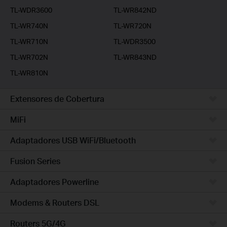
TL-WDR3600
TL-WR842ND
TL-WR740N
TL-WR720N
TL-WR710N
TL-WDR3500
TL-WR702N
TL-WR843ND
TL-WR810N
Extensores de Cobertura
MiFi
Adaptadores USB WiFi/Bluetooth
Fusion Series
Adaptadores Powerline
Modems & Routers DSL
Routers 5G/4G