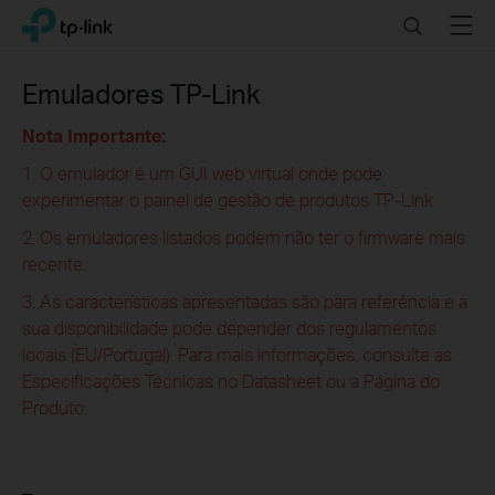
Click
Search
Menu
TP-Link, Reliably Smart
to
skip
the
Emuladores TP-Link
navigation
bar
Nota Importante:
1. O emulador é um GUI web virtual onde pode
experimentar o painel de gestão de produtos TP-Link.
2. Os emuladores listados podem não ter o firmware mais
recente.
3. As características apresentadas são para referência e a
sua disponibilidade pode depender dos regulamentos
locais (EU/Portugal). Para mais informações, consulte as
Especificações Técnicas no Datasheet ou a Página do
Produto.