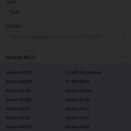
Type:
Tudo
Modelo:
Para Casa
Smart Home
Empresas
Routers Wi-Fi
ISP
Archer GXE75
TL-MR100-Outdoor
Archer GE230
TL-WR1502X
Archer Air R5
Archer GE550
Archer BE230
Archer Air R5
Archer AX20
Archer AX73
Archer AX53
Archer AX12
Archer AXE75
Archer AX23