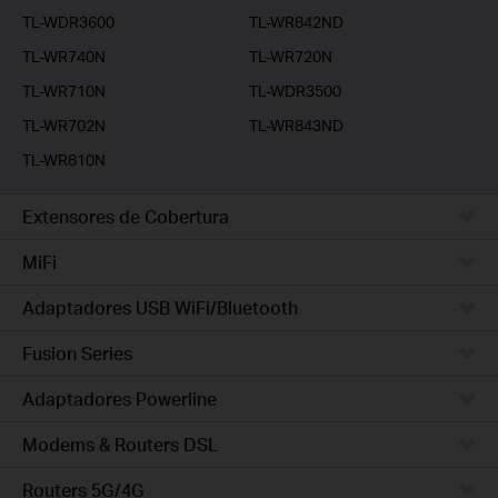
TL-WDR3600
TL-WR842ND
TL-WR740N
TL-WR720N
TL-WR710N
TL-WDR3500
TL-WR702N
TL-WR843ND
TL-WR810N
Extensores de Cobertura
MiFi
Adaptadores USB WiFi/Bluetooth
Fusion Series
Adaptadores Powerline
Modems & Routers DSL
Routers 5G/4G