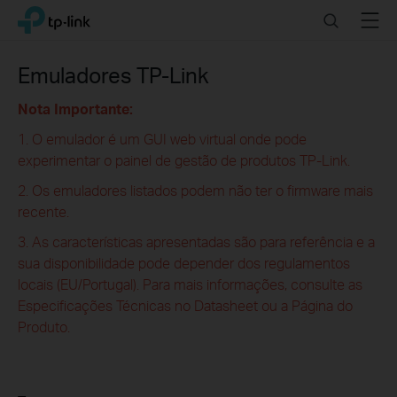
Click
Search
Menu
TP-Link, Reliably Smart
to
skip
the
Emuladores TP-Link
navigation
bar
Nota Importante:
1. O emulador é um GUI web virtual onde pode
experimentar o painel de gestão de produtos TP-Link.
2. Os emuladores listados podem não ter o firmware mais
recente.
3. As características apresentadas são para referência e a
sua disponibilidade pode depender dos regulamentos
locais (EU/Portugal). Para mais informações, consulte as
Especificações Técnicas no Datasheet ou a Página do
Produto.