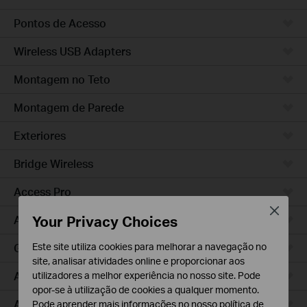
Pontos de Acesso
Wireless USB Adapters
Montagem no Teto
Montagem de Parede
Exteriores
Bridge Wireless
Access Pro
Close
Your Privacy Choices
Access Plus
Este site utiliza cookies para melhorar a navegação no
GPON
site, analisar atividades online e proporcionar aos
Agile
utilizadores a melhor experiência no nosso site. Pode
opor-se à utilização de cookies a qualquer momento.
Access
Pode aprender mais informações no nosso
política de