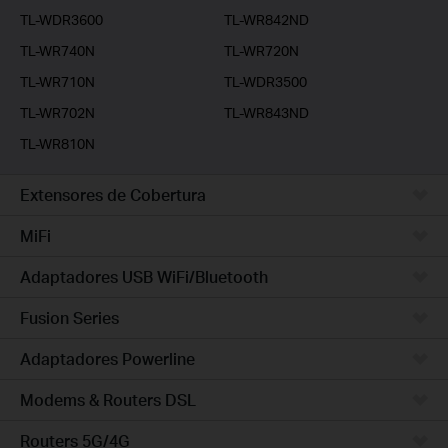
TL-WDR3600
TL-WR842ND
TL-WR740N
TL-WR720N
TL-WR710N
TL-WDR3500
TL-WR702N
TL-WR843ND
TL-WR810N
Extensores de Cobertura
MiFi
Adaptadores USB WiFi/Bluetooth
Fusion Series
Adaptadores Powerline
Modems & Routers DSL
Routers 5G/4G