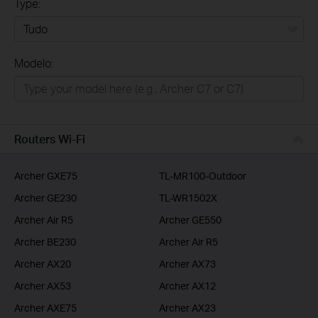
Type:
Tudo
Modelo:
Para Casa
Smart Home
Empresas
Routers Wi-Fi
ISP
Archer GXE75
TL-MR100-Outdoor
Archer GE230
TL-WR1502X
Archer Air R5
Archer GE550
Archer BE230
Archer Air R5
Archer AX20
Archer AX73
Archer AX53
Archer AX12
Archer AXE75
Archer AX23