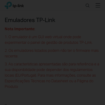
Click
Search
Menu
TP-Link, Reliably Smart
to
skip
the
Emuladores TP-Link
navigation
bar
Nota Importante:
1. O emulador é um GUI web virtual onde pode
experimentar o painel de gestão de produtos TP-Link.
2. Os emuladores listados podem não ter o firmware mais
recente.
3. As características apresentadas são para referência e a
sua disponibilidade pode depender dos regulamentos
locais (EU/Portugal). Para mais informações, consulte as
Especificações Técnicas no Datasheet ou a Página do
Produto.