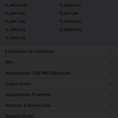
TL-WDR3600
TL-WR842ND
TL-WR740N
TL-WR720N
TL-WR710N
TL-WDR3500
TL-WR702N
TL-WR843ND
TL-WR810N
Extensores de Cobertura
MiFi
Adaptadores USB WiFi/Bluetooth
Fusion Series
Adaptadores Powerline
Modems & Routers DSL
Routers 5G/4G