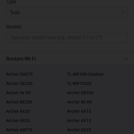
Type:
Tudo
Modelo:
Para Casa
Smart Home
Empresas
Routers Wi-Fi
ISP
Archer GXE75
TL-MR100-Outdoor
Archer GE230
TL-WR1502X
Archer Air R5
Archer GE550
Archer BE230
Archer Air R5
Archer AX20
Archer AX73
Archer AX53
Archer AX12
Archer AXE75
Archer AX23