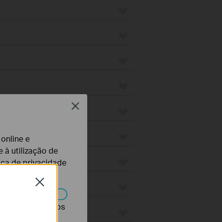
Close
 online e
 à utilização de
tica de privacidade
Close
r desativados nos