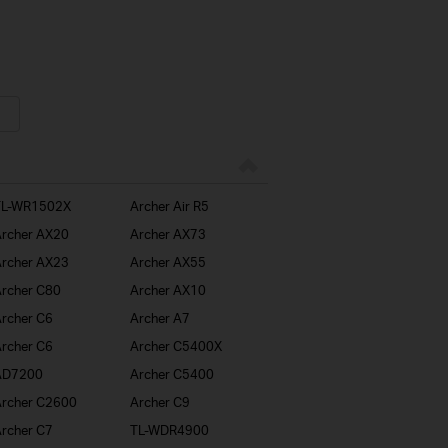
TL-WR1502X
Archer Air R5
rcher AX20
Archer AX73
rcher AX23
Archer AX55
rcher C80
Archer AX10
rcher C6
Archer A7
rcher C6
Archer C5400X
AD7200
Archer C5400
rcher C2600
Archer C9
rcher C7
TL-WDR4900