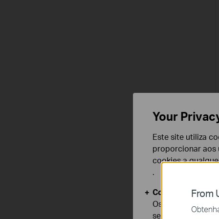
Your Privac
Este site utiliza 
proporcionar aos u
cookies a qualqu
.
Cookies Básicos
From U
Os cookies são ne
Obtenha 
seus sistemas.