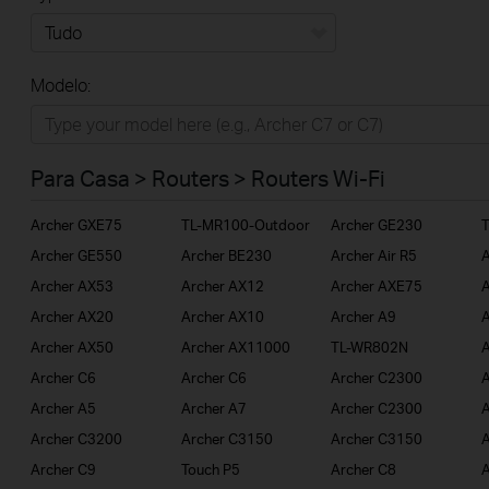
Tudo
Modelo:
Para Casa
Smart Home
Para Casa > Routers > Routers Wi-Fi
Empresas
Archer GXE75
TL-MR100-Outdoor
Archer GE230
ISP
Archer GE550
Archer BE230
Archer Air R5
A
Archer AX53
Archer AX12
Archer AXE75
A
Archer AX20
Archer AX10
Archer A9
A
Archer AX50
Archer AX11000
TL-WR802N
A
Archer C6
Archer C6
Archer C2300
A
Archer A5
Archer A7
Archer C2300
Archer C3200
Archer C3150
Archer C3150
A
Archer C9
Touch P5
Archer C8
A