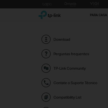
Click
to
TP-Link, Reliably Smart
skip
PARA CASA
the
navigation
bar
Download
Perguntas frequentes
TP-Link Community
Contate o Suporte Técnico
Compatibility List