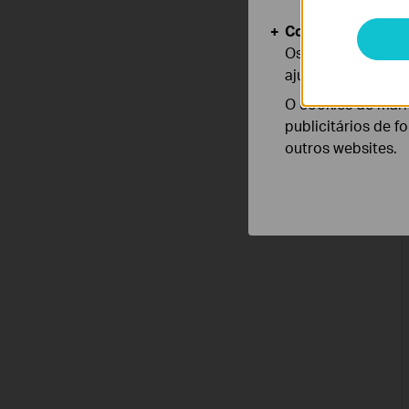
Cookies de Anális
Os cookies de ana
ajustar a funciona
O cookies de mark
publicitários de f
outros websites.