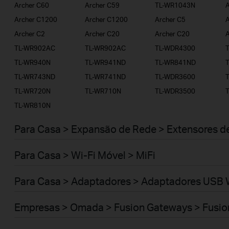
Archer C60
Archer C59
TL-WR1043N
A
Archer C1200
Archer C1200
Archer C5
A
Archer C2
Archer C20
Archer C20
A
TL-WR902AC
TL-WR902AC
TL-WDR4300
TL-WR940N
TL-WR941ND
TL-WR841ND
TL-WR743ND
TL-WR741ND
TL-WDR3600
TL-WR720N
TL-WR710N
TL-WDR3500
TL-WR810N
Para Casa > Expansão de Rede > Extensores d
Para Casa > Wi-Fi Móvel > MiFi
Para Casa > Adaptadores > Adaptadores USB 
Empresas > Omada > Fusion Gateways > Fusio