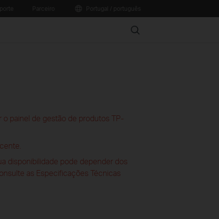
porte
Parceiro
Portugal / português
Search
 o painel de gestão de produtos TP-
cente.
sua disponibilidade pode depender dos
consulte as Especificações Técnicas