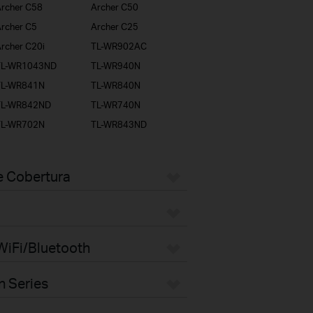
rcher C58
Archer C50
rcher C5
Archer C25
rcher C20i
TL-WR902AC
TL-WR1043ND
TL-WR940N
TL-WR841N
TL-WR840N
TL-WR842ND
TL-WR740N
TL-WR702N
TL-WR843ND
e Cobertura
WiFi/Bluetooth
n Series