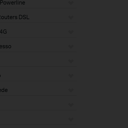
 Powerline
Routers DSL
/4G
cesso
o
ede