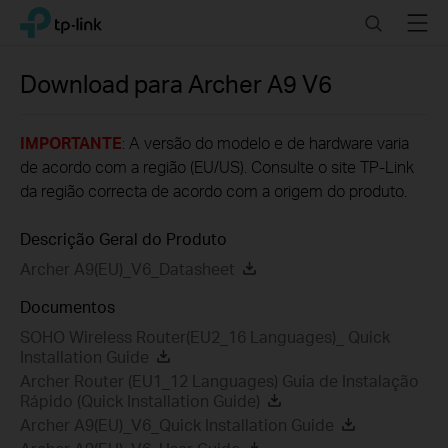
Click
Search
Menu
TP-Link, Reliably Smart
to
skip
the
Download para
Archer A9
V6
navigation
bar
IMPORTANTE
: A versão do modelo e de hardware varia
de acordo com a região (EU/US). Consulte o site TP-Link
da região correcta de acordo com a origem do produto.
Descrição Geral do Produto
Archer A9(EU)_V6_Datasheet
Documentos
SOHO Wireless Router(EU2_16 Languages)_ Quick
Installation Guide
Archer Router (EU1_12 Languages) Guia de Instalação
Rápido (Quick Installation Guide)
Archer A9(EU)_V6_Quick Installation Guide