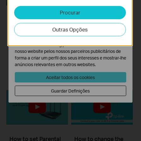
sistemas.
Procurar
Cookies de Análise e Marketing
What should I do if I
How to set up Port
Os cookies de analise permite-nos analisar as suas
cannot access the
Forwarding on a TP-
Outras Opções
atividades no nosso website para melhorar e ajustar a
internet? - Using a
Link router
funcionalidade do nosso website.
cable modem and a
O cookies de marketing podem ser definidos através do
TP-Link router
Take Archer A7 as demonstration.
nosso website pelos nossos parceiros publicitários de
forma a criar um perfil dos seus interesses e mostrar-lhe
Mais
If you can’t access the internet using a cable modem and TP-Link router, follow this video step by step to solve your problem.
anúncios relevantes em outros websites.
Mais
Aceitar todos os cookies
Guardar Definições
How to set Parental
How to change the