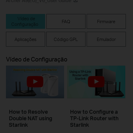
Archer A9(EU)_V6_User Guide
Vídeo de
FAQ
Firmware
Configuração
Aplicações
Código GPL
Emulador
Vídeo de Configuração
How to Resolve
How to Configure a
Double NAT using
TP-Link Router with
Starlink
Starlink