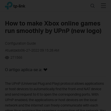
Click
Search
Menu
TP-Link, Reliably Smart
to
skip
the
How to make Xbox online games
navigation
run smoothly by UPnP (new logo)
bar
Configuration Guide
Atualizado06-27-2022 09:15:28 AM
271566
O artigo aplica-se a:
The UPnP (Universal Plug and Play) protocol allows applications
or host devices to automatically find the front-end NAT device
and send request to it to open the corresponding ports. With
UPnP enabled, the applications or host devices on the local
network and the internet can freely communicate with each
other thus realizing the seamless connection of the network. You