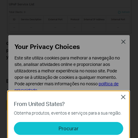
Close
Get to know more details of each function and configuration
Your Privacy Choices
please go to
Download Center
to download the manual of
your product.
Este site utiliza cookies para melhorar a navegação no
site, analisar atividades online e proporcionar aos
utilizadores a melhor experiência no nosso site. Pode
opor-se à utilização de cookies a qualquer momento.
Este guia foi útil?
Pode aprender mais informações no nosso
política de
privacidade
.
A sua resposta ajuda-nos a melhorar o nosso site.
Close
Cookies Básicos
From United States?
Sim
Não
Os cookies são necessários para o funcionamento do
Obtenha produtos, eventos e serviços para a sua região.
website e não podem ser desativados nos seus
sistemas.
Procurar
Cookies de Análise e Marketing
Produtos Recomendados