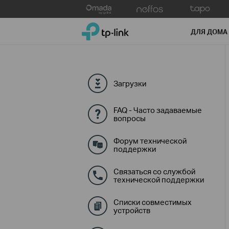
Click
to
TP-Link, Reliably Smart
skip
ДЛЯ ДОМА
the
navigation
bar
Загрузки
FAQ - Часто задаваемые
вопросы
Форум технической
поддержки
Связаться со службой
технической поддержки
Списки совместимых
устройств