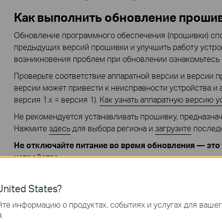
Как выполнить обновление проши
Обновление программного обеспечения (прошивки) сп
предыдущих версий прошивки и улучшить работу устро
возникновения проблем при обновлении ознакомьтесь
Проверьте соответствие аппаратной версии и версии 
версии может привести к неисправности устройства и 
версия 1.x = версия 1).
Как узнать аппаратную версию у
Не рекомендуется устанавливать прошивку, предназнач
Нажмите
здесь
для выбора региона и
загрузите
послед
Не отключайте питание во время обновления — это
устройства.
Обновляйте прошивку роутера по Wi-Fi только тогда, к
возможным способом.
nited States?
Перед обновлением рекомендуется закрыть на компьют
те информацию о продуктах, событиях и услугах для ваше
которых требуется интернет-подключение, или просто о
.