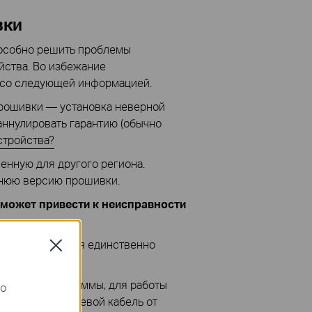
вки
особно решить проблемы
йства. Во избежание
 со следующей информацией.
прошивки — установка неверной
аннулировать гарантию (обычно
стройства?
енную для другого региона.
нюю версию прошивки.
 может привести к неисправности
огда это является единственно
Close
ере все программы, для работы
го
тсоединить сетевой кабель от