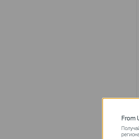
From U
Получай
региона