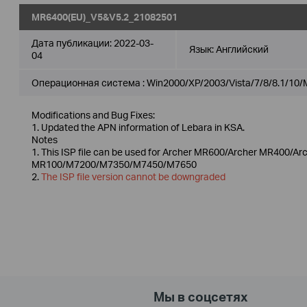
MR6400(EU)_V5&V5.2_21082501
Дата публикации:
2022-03-
Язык:
Английский
04
Операционная система : Win2000/XP/2003/Vista/7/8/8.1/10/
Modifications and Bug Fixes:
1. Updated the APN information of Lebara in KSA.
Notes
1. This ISP file can be used for Archer MR600/Archer MR400/
MR100/M7200/M7350/M7450/M7650
2.
The ISP file version cannot be downgraded
Мы в соцсетях