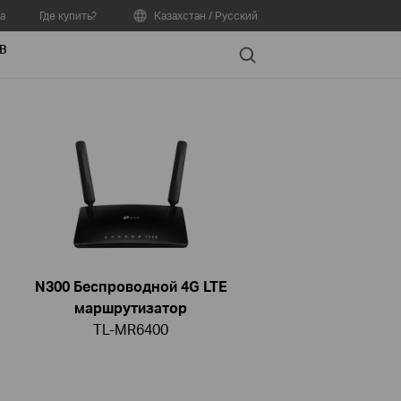
а
Где купить?
Казахстан / Русский
В
Search
N300 Беспроводной 4G LTE
маршрутизатор
TL-MR6400