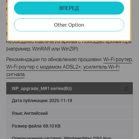
Перед обновлением рекомендуется закрыть на
ВПЕРЕД
компьютере все программы, для работы которых
требуется интернет-подключение, или просто
отсоединить сетевой кабель от устройства.
Other Option
Перед выполнением обновления файл с прошивкой
необходимо извлечь из архива с помощью архиватора
(например, WinRAR или WinZIP).
Рекомендации по обновлению прошивки:
Wi-Fi роутер
,
Wi-Fi роутер с модемом ADSL2+
,
усилитель Wi-Fi
сигнала
.
ISP_upgrade_MR1 series(EU)
Дата публикации:
2025-11-19
Язык:
Английский
Размер файла:
68.10 KB
Операционная система : Windows/Mac OS/Linux