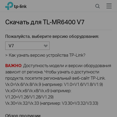
Click
Search
Menu
TP-Link, Reliably Smart
to
skip
the
Скачать для
TL-MR6400
V7
navigation
bar
Пожалуйста, выберите версию оборудования:
V7
>
Как узнать версию устройства TP-Link?
ВАЖНО
: Доступность модели и версии оборудования
зависит от региона. Чтобы узнать о доступности
продукта, посетите региональный веб-сайт TP-Link.
Vx.0=Vx.6/Vx.8/Vx.9 (например: V1.0=V1.6/V1.8/V1.9)
Vx.x0=Vx.x6/Vx.x8/Vx.x9 (например:
V1.20=V1.26/V1.28/V1.29)
Vx.30=Vx.32/Vx.33 (например: V3.30=V3.32/V3.33)
Обзор продукции