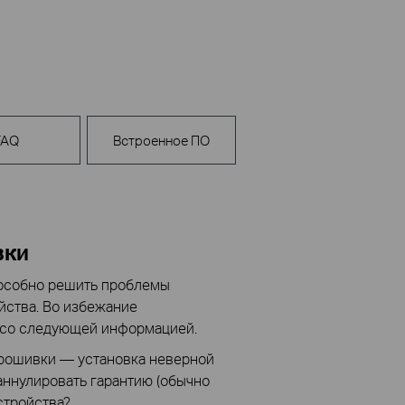
FAQ
Встроенное ПО
вки
особно решить проблемы
йства. Во избежание
 со следующей информацией.
прошивки — установка неверной
аннулировать гарантию (обычно
стройства?