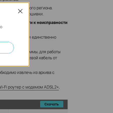
енную для другого региона.
Close
нюю версию прошивки.
 может привести к неисправности
го
огда это является единственно
ере все программы, для работы
тсоединить сетевой кабель от
ходимо извлечь из архива с
Wi-Fi роутер с модемом ADSL2+
,
Скачать