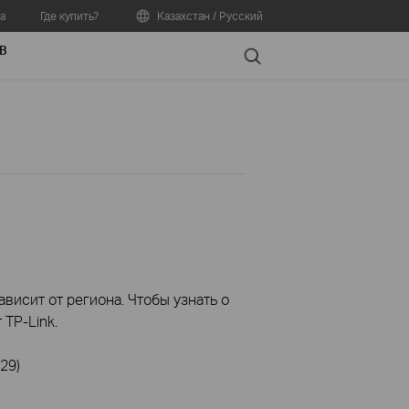
а
Где купить?
Казахстан / Русский
В
Search
висит от региона. Чтобы узнать о
TP-Link.
29)