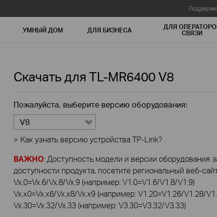
Поддержк
ДЛЯ ОПЕРАТОРО
УМНЫЙ ДОМ
ДЛЯ БИЗНЕСА
СВЯЗИ
Скачать для
TL-MR6400
V8
Пожалуйста, выберите версию оборудования:
V8
>
Как узнать версию устройства TP-Link?
ВАЖНО
: Доступность модели и версии оборудования за
доступности продукта, посетите региональный веб-сайт 
Vx.0=Vx.6/Vx.8/Vx.9 (например: V1.0=V1.6/V1.8/V1.9)
Vx.x0=Vx.x6/Vx.x8/Vx.x9 (например: V1.20=V1.26/V1.28/V1.
Vx.30=Vx.32/Vx.33 (например: V3.30=V3.32/V3.33)