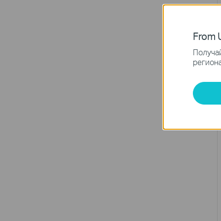
From U
Получай
региона