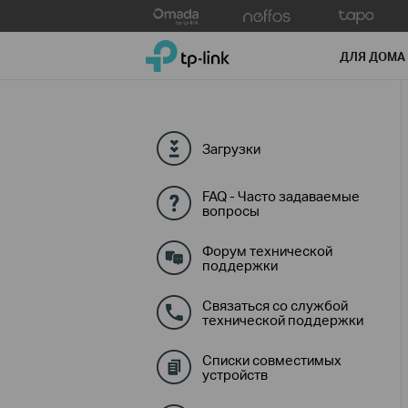
Click
to
TP-Link, Reliably Smart
skip
ДЛЯ ДОМА
the
navigation
bar
Загрузки
FAQ - Часто задаваемые
вопросы
Форум технической
поддержки
Связаться со службой
технической поддержки
Списки совместимых
устройств