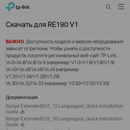
Click
Search
Menu
TP-Link, Reliably Smart
to
skip
the
Скачать для
RE190
V1
navigation
bar
ВАЖНО
: Доступность модели и версии оборудования
зависит от региона. Чтобы узнать о доступности
продукта, посетите региональный веб-сайт TP-Link.
Vx.0=Vx.6/Vx.8/Vx.9 (например: V1.0=V1.6/V1.8/V1.9)
Vx.x0=Vx.x6/Vx.x8/Vx.x9 (например:
V1.20=V1.26/V1.28/V1.29)
Vx.30=Vx.32/Vx.33 (например: V3.30=V3.32/V3.33)
Документация
Range Extender(EU1_12 Languages)_Quick Installation
Guide
Range Extender(EU2_16 Languages)_Quick Installation
Guide