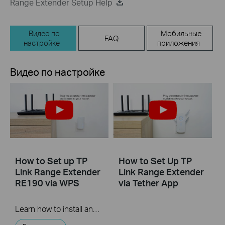
Range Extender Setup Help
Видео по
Мобильные
FAQ
настройке
приложения
Видео по настройке
How to Set up TP
How to Set Up TP
Link Range Extender
Link Range Extender
RE190 via WPS
via Tether App
Learn how to install and set up the TP-Link WiFi Range Extender RE190 via the WPS button. For more information on TP-Link WiFi Range Extenders, visit: https://bit.ly/2TDJ5WI