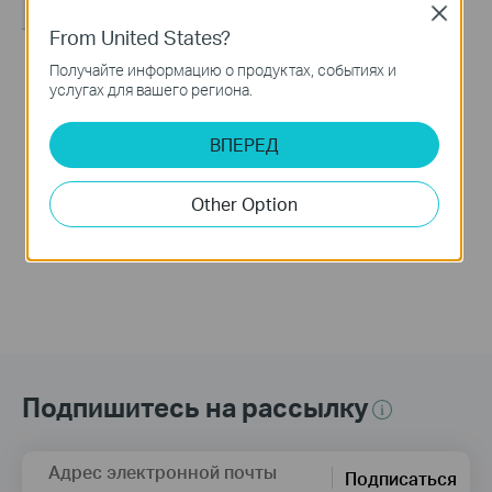
Close
From United States?
Получайте информацию о продуктах, событиях и
How to Set up a TP-
услугах для вашего региона.
Link Wireless Router
(Archer AX12, etc.)
ВПЕРЕД
This video will show you how to configure TP-Link Wi-Fi 6 router (Archer AX12, etc.).
Other Option
Больше
Подпишитесь на рассылку
Адрес электронной почты
Подписаться