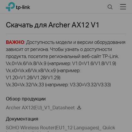
Click
Search
Menu
TP-Link, Reliably Smart
to
skip
the
Скачать для
Archer AX12
V1
navigation
bar
ВАЖНО
: Доступность модели и версии оборудования
зависит от региона. Чтобы узнать о доступности
продукта, посетите региональный веб-сайт TP-Link.
Vx.0=Vx.6/Vx.8/Vx.9 (например: V1.0=V1.6/V1.8/V1.9)
Vx.x0=Vx.x6/Vx.x8/Vx.x9 (например:
V1.20=V1.26/V1.28/V1.29)
Vx.30=Vx.32/Vx.33 (например: V3.30=V3.32/V3.33)
Обзор продукции
Archer AX12(EU)_V1_Datasheet
Документация
SOHO Wireless Router(EU1_12 Languages)_ Quick