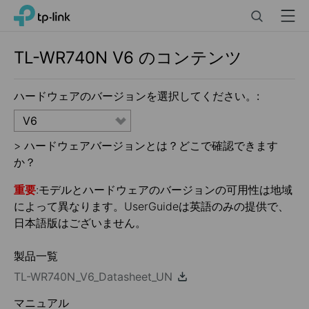
Click
Search
Menu
TP-Link, Reliably Smart
to
skip
the
TL-WR740N
V6
のコンテンツ
navigation
bar
ハードウェアのバージョンを選択してください。:
V6
>
ハードウェアバージョンとは？どこで確認できます
か？
重要
:モデルとハードウェアのバージョンの可用性は地域
によって異なります。UserGuideは英語のみの提供で、
日本語版はございません。
製品一覧
TL-WR740N_V6_Datasheet_UN
マニュアル