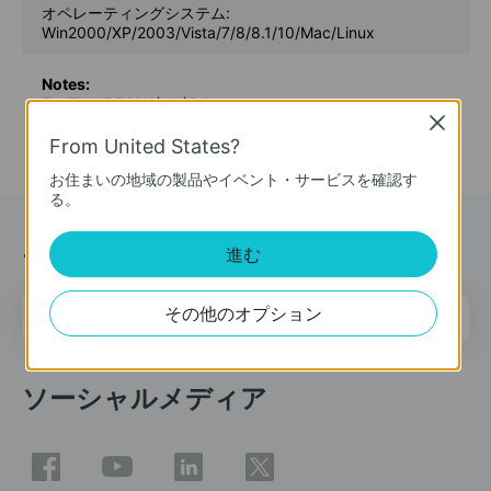
オペレーティングシステム:
Win2000/XP/2003/Vista/7/8/8.1/10/Mac/Linux
Notes:
For TL-WR740N(UN)6.1
Close
From United States?
お住まいの地域の製品やイベント・サービスを確認す
る。
ニュース＆オファー
進む
メールアドレス
その他のオプション
登録
ソーシャルメディア