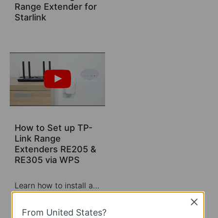
Range Extender for
Starlink
How to Set up TP-
Link Range
Extenders RE205 &
RE305 via WPS
Learn how to install and set up the TP-Link WiFi Range Extender RE205 & RE305 via the WPS button. For more information on TP-Link WiFi Range Extenders, visit: https://bit.ly/2TDJ5WI Applicable Models: RE205 V3 and later versions RE305 V3 and later versions
Close
More
From United States?