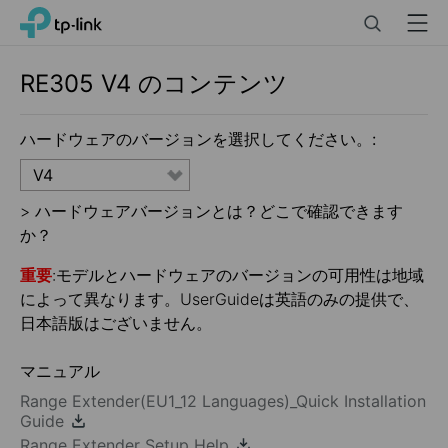
Click
Search
Menu
TP-Link, Reliably Smart
to
skip
the
RE305
V4
のコンテンツ
navigation
bar
ハードウェアのバージョンを選択してください。:
V4
>
ハードウェアバージョンとは？どこで確認できます
か？
重要
:モデルとハードウェアのバージョンの可用性は地域
によって異なります。UserGuideは英語のみの提供で、
日本語版はございません。
マニュアル
Range Extender(EU1_12 Languages)_Quick Installation
Guide
Range Extender Setup Help