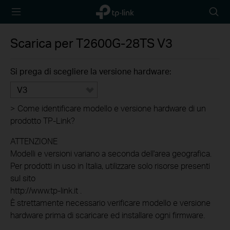
TP-Link,
Searc
Reliably
icon
Smart
Scarica per
T2600G-28TS
V3
Si prega di scegliere la versione hardware:
V3
>
Come identificare modello e versione hardware di un
prodotto TP-Link?
ATTENZIONE
Modelli e versioni variano a seconda dell'area geografica.
Per prodotti in uso in Italia, utilizzare solo risorse presenti
sul sito
http://www.tp-link.it .
È strettamente necessario verificare modello e versione
hardware prima di scaricare ed installare ogni firmware.