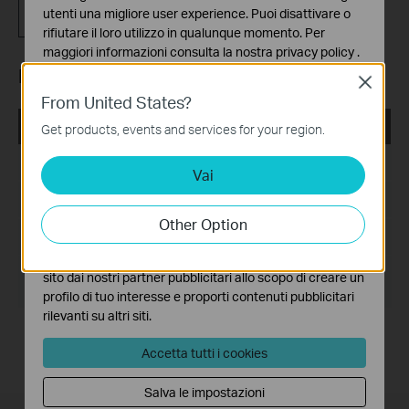
Codice GPL
utenti una migliore user experience. Puoi disattivare o
rifiutare il loro utilizzo in qualunque momento. Per
maggiori informazioni consulta la nostra
privacy policy
.
MIBs Files
Close
Basic Cookies
From United States?
Questi cookies sono necessari per il corretto
funzionamento del sito e non possono essere disattivati
T2600G-28TS(UN)_V3_MIB_20180202
Get products, events and services for your region.
nel tuo sistema.
Data di pubblicazione:
2018-03-14
Vai
Analytics e Marketing Cookies
I cookies analitici ci permettono di analizzare le tue
Lingua:
English
attività sul nostro sito allo scopo di migliorarne le
Other Option
funzionalità.
Dimensioni file:
198.78 KB
I marketing cookies possono essere impostati sul nostro
Sistema operativo:
sito dai nostri partner pubblicitari allo scopo di creare un
Win2000/XP/2003/Vista/7/8/8.1/10/Mac/Linux
profilo di tuo interesse e proporti contenuti pubblicitari
rilevanti su altri siti.
Accetta tutti i cookies
Salva le impostazioni