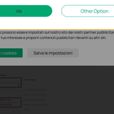
Marketing Cookies
Vai
Other Option
ci permettono di analizzare le tue attività sul nostro sito allo scopo di mi
 possono essere impostati sul nostro sito dai nostri partner pubblicitari
 tuo interesse e proporti contenuti pubblicitari rilevanti su altri siti.
 i cookies
Salva le impostazioni
a 15 per negare altri pacchetti al server FTP con indirizzo MAC di dest