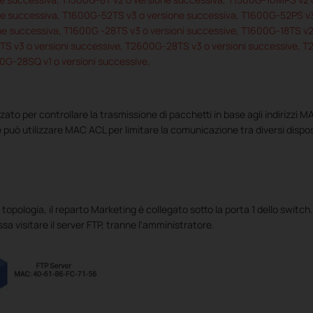
e successiva, T1600G-52TS v3 o versione successiva, T1600G-52PS v3
e successiva, T1600G -28TS v3 o versioni successive, T1600G-18TS v2 
S v3 o versioni successive, T2600G-28TS v3 o versioni successive,
0G-28SQ v1 o versioni successive.
ato per controllare la trasmissione di pacchetti in base agli indirizzi M
 può utilizzare MAC ACL per limitare la comunicazione tra diversi disposi
pologia, il reparto Marketing è collegato sotto la porta 1 dello switch.
a visitare il server FTP, tranne l'amministratore.