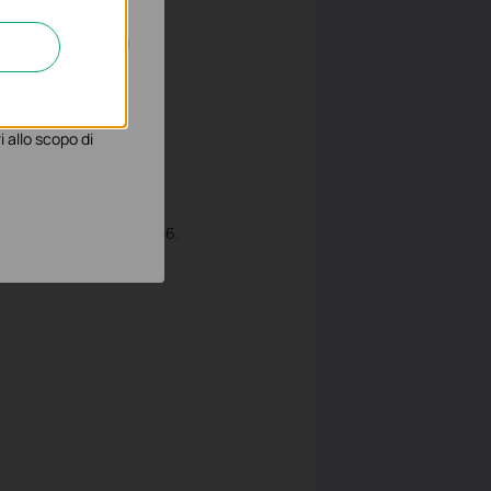
gliorarne le
 allo scopo di
inazione 40-61-86-FC-71-56.