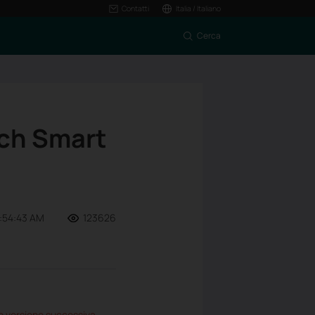
Contatti
Italia / Italiano
Cerca
ch Smart
1:54:43 AM
123626
 versione successiva,