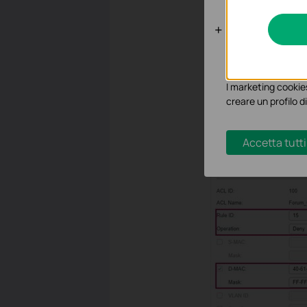
Analytics e 
I cookies analitici 
funzionalità.
I marketing cookies
creare un profilo di
Accetta tutti
5.Configurare la regol