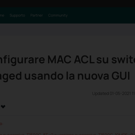
one
Supporto
Partner
Community
figurare MAC ACL su swit
aged usando la nuova GUI
Updated 01-05-2021 1
a:
e successiva, T1500G-8T v2 o versione successiva, T1500G-10MPS v2 o