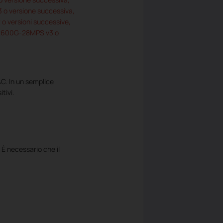
 o versione successiva,
o versioni successive,
 T2600G-28MPS v3 o
AC. In un semplice
tivi.
 È necessario che il