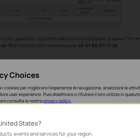
 5 per consentire i pacchetti dall'host amministratore al server FTP con 
-A1-79
e l'indirizzo MAC di destinazione
40-61-86-FC-71-56
.
acy Choices
 i cookies per migliorare l'esperienza di navigazione, analizzare le attivit
liore user experience. Puoi disattivare o rifiutare il loro utilizzo in qua
oni consulta la nostra
privacy policy
.
es
United States?
o necessari per il corretto funzionamento del sito e non possono essere 
ucts, events and services for your region.