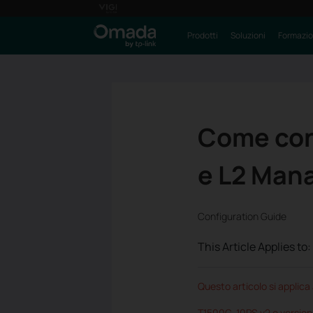
Prodotti
Soluzioni
Formazi
Come con
e L2 Man
Configuration Guide
This Article Applies to:
Questo articolo si applica 
T1500G-10PS v2 o version