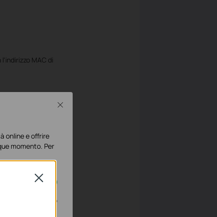
l'indirizzo MAC di
Close
à online e offrire
lunque momento. Per
Close
disattivati nel tuo