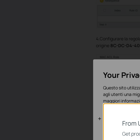
4.Configurare la regola
origine
8C-DC-D4-40
Your Priv
Questo sito utilizza
agli utenti una mig
maggiori informazi
Basic Cooki
From 
Questi cookies son
Get prod
sistema.