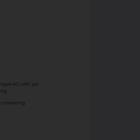
e regole ACL MAC per
ing.
to marketing.