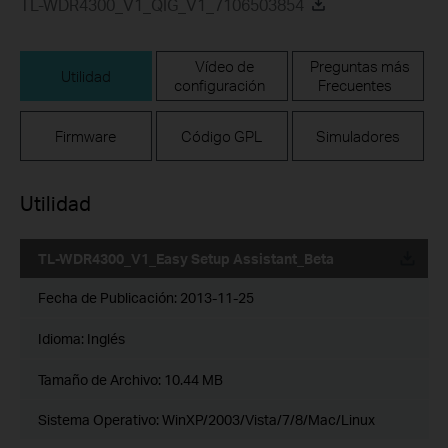
TL-WDR4300_V1_QIG_V1_7106503854
Vídeo de
Preguntas más
Utilidad
configuración
Frecuentes
Firmware
Código GPL
Simuladores
Utilidad
TL-WDR4300_V1_Easy Setup Assistant_Beta
Fecha de Publicación:
2013-11-25
Idioma:
Inglés
Tamaño de Archivo:
10.44 MB
Sistema Operativo: WinXP/2003/Vista/7/8/Mac/Linux