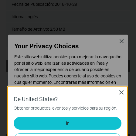
Fecha de Publicación:
2018-10-29
Idioma:
Inglés
Tamaño de Archivo:
2.53 MB
Close
Sistema Operativo: Mac OS 10.9-10.14
Your Privacy Choices
Este sitio web utiliza cookies para mejorar la navegación
por el sitio web, analizar las actividades en línea y
USB_Printer_Controller_Utility_Windows
ofrecer la mejor experiencia de usuario posible en
nuestro sitio web. Puedes oponerte al uso de cookies en
Fecha de Publicación:
2016-11-13
cualquier momento. Encontrarás más información en
nuestra
política de privacidad
.
Idioma:
Inglés
Close
De United States?
Cookies Básicas
Tamaño de Archivo:
14.6 MB
Estas cookies son necesarias para el funcionamiento
Obtener productos, eventos y servicios para su región.
del sitio web y no pueden desactivarse en tu sistema.
Sistema Operativo: WinXP/Vista/7/8/8.1/10
Ir
Cookies de Análisis y de Marketing
Las cookies de análisis nos permiten analizar tus
actividades en nuestro sitio web con el fin de mejorar y