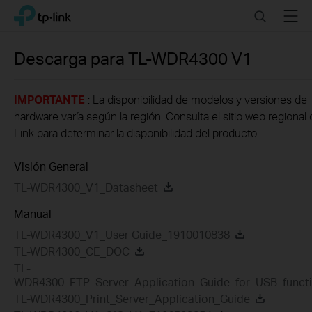
Click
Search
Menu
TP-Link, Reliably Smart
to
skip
the
Descarga para
TL-WDR4300
V1
navigation
bar
IMPORTANTE
: La disponibilidad de modelos y versiones de
hardware varía según la región. Consulta el sitio web regional
Link para determinar la disponibilidad del producto.
Visión General
TL-WDR4300_V1_Datasheet
Manual
TL-WDR4300_V1_User Guide_1910010838
TL-WDR4300_CE_DOC
TL-
WDR4300_FTP_Server_Application_Guide_for_USB_funct
TL-WDR4300_Print_Server_Application_Guide