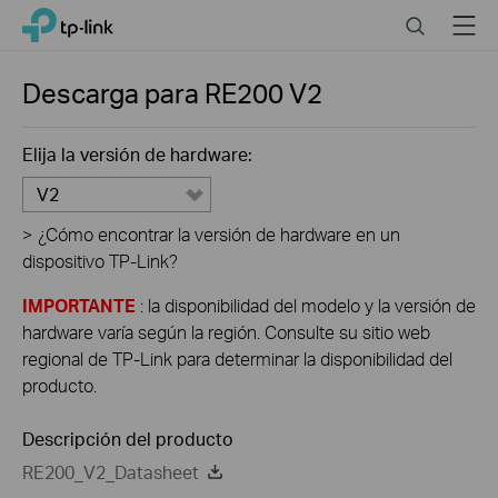
Click
Search
Menu
TP-Link, Reliably Smart
to
skip
the
Descarga para
RE200
V2
navigation
bar
Elija la versión de hardware:
V2
>
¿Cómo encontrar la versión de hardware en un
dispositivo TP-Link?
IMPORTANTE
: la disponibilidad del modelo y la versión de
hardware varía según la región. Consulte su sitio web
regional de TP-Link para determinar la disponibilidad del
producto.
Descripción del producto
RE200_V2_Datasheet