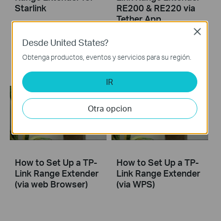
Starlink
RE200 & RE220 via
Tether App
Close
Desde United States?
The videos will walk you through the process for setting up a TP-Link Range Extender.
Obtenga productos, eventos y servicios para su región.
More
IR
Otra opcion
How to Set Up a TP-
How to Set Up a TP-
Link Range Extender
Link Range Extender
(via web Browser)
(via WPS)