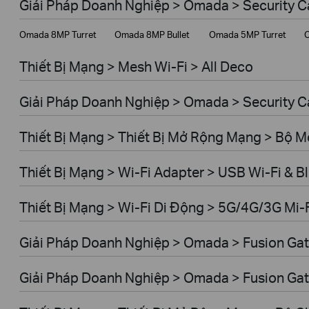
Giải Pháp Doanh Nghiệp > Omada > Security 
Giải Pháp Doanh Nghiệp
Omada 8MP Turret
Omada 8MP Bullet
Omada 5MP Turret
O
Dịch Vụ Viễn Thông
Thiết Bị Mạng > Mesh Wi-Fi > All Deco
Giải Pháp Doanh Nghiệp > Omada > Security C
Thiết Bị Mạng > Thiết Bị Mở Rộng Mạng > Bộ 
Thiết Bị Mạng > Wi-Fi Adapter > USB Wi-Fi & B
Thiết Bị Mạng > Wi-Fi Di Động > 5G/4G/3G Mi-
Giải Pháp Doanh Nghiệp > Omada > Fusion Gat
Giải Pháp Doanh Nghiệp > Omada > Fusion Gat