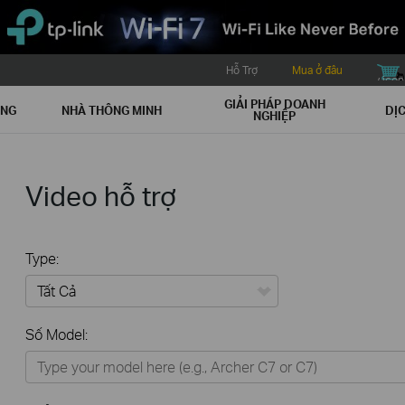
Hỗ Trợ
Mua ở đâu
buy icon
GIẢI PHÁP DOANH
ẠNG
NHÀ THÔNG MINH
DỊC
NGHIỆP
Video hỗ trợ
Type:
Tất Cả
Số Model:
Thiết Bị Mạng
Nhà Thông Minh