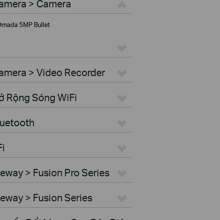
Camera > Camera
mada 5MP Bullet
amera > Video Recorder
Mở Rộng Sóng WiFi
luetooth
Fi
eway > Fusion Pro Series
eway > Fusion Series