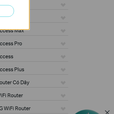
ON
Aggregation
Access Max
ccess Pro
Access
ccess Plus
outer Có Dây
iFi Router
G WiFi Router