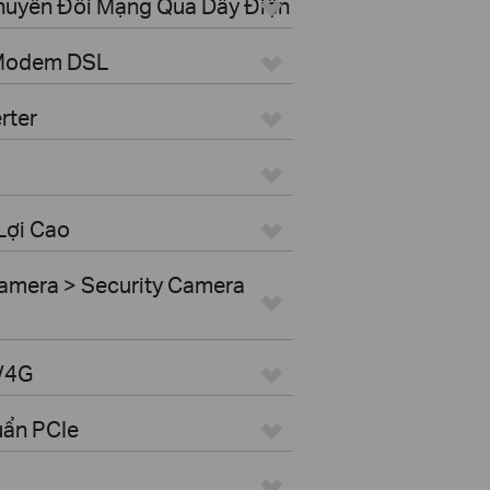
Chuyển Đổi Mạng Qua Dây Điện
 Modem DSL
rter
Lợi Cao
amera > Security Camera
G/4G
uẩn PCIe