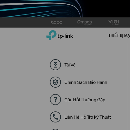
Click
to
TP-Link, Reliably Smart
skip
THIẾT BỊ M
the
navigation
bar
Tải Về
Chính Sách Bảo Hành
Câu Hỏi Thường Gặp
Liên Hệ Hỗ Trợ kỹ Thuật