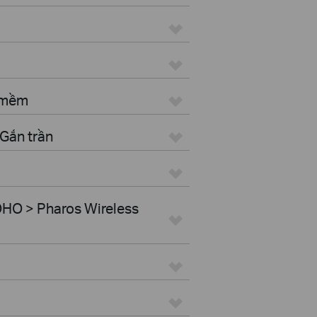
n mềm
Gắn trần
HO > Pharos Wireless