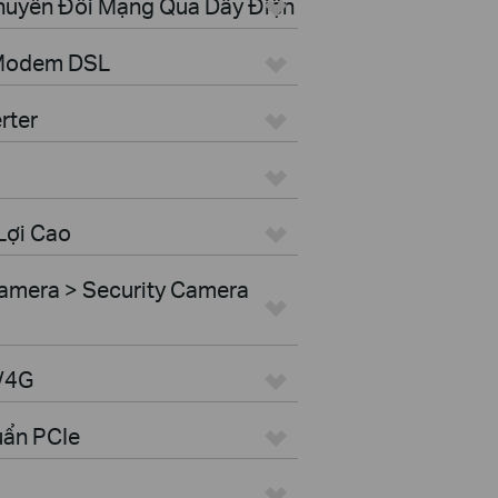
Chuyển Đổi Mạng Qua Dây Điện
 Modem DSL
rter
Lợi Cao
amera > Security Camera
G/4G
uẩn PCIe