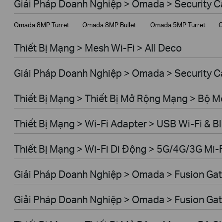
Giải Pháp Doanh Nghiệp > Omada > Security 
Giải Pháp Doanh Nghiệp
Omada 8MP Turret
Omada 8MP Bullet
Omada 5MP Turret
O
Dịch Vụ Viễn Thông
Thiết Bị Mạng > Mesh Wi-Fi > All Deco
Giải Pháp Doanh Nghiệp > Omada > Security C
Thiết Bị Mạng > Thiết Bị Mở Rộng Mạng > Bộ 
Thiết Bị Mạng > Wi-Fi Adapter > USB Wi-Fi & B
Thiết Bị Mạng > Wi-Fi Di Động > 5G/4G/3G Mi-
Giải Pháp Doanh Nghiệp > Omada > Fusion Gat
Giải Pháp Doanh Nghiệp > Omada > Fusion Gat