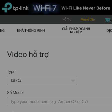
Hỗ Trợ
Mua ở đâu
buy icon
GIẢI PHÁP DOANH
ẠNG
NHÀ THÔNG MINH
DỊC
NGHIỆP
Video hỗ trợ
Type:
Tất Cả
Số Model:
Thiết Bị Mạng
Nhà Thông Minh