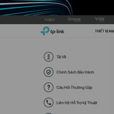
Click
to
TP-Link, Reliably Smart
skip
THIẾT BỊ M
the
navigation
bar
Tải Về
Chính Sách Bảo Hành
Câu Hỏi Thường Gặp
Liên Hệ Hỗ Trợ kỹ Thuật