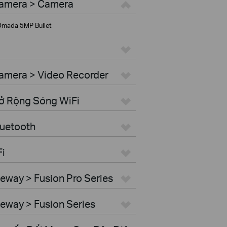
Camera > Camera
mada 5MP Bullet
amera > Video Recorder
Mở Rộng Sóng WiFi
luetooth
Fi
eway > Fusion Pro Series
eway > Fusion Series