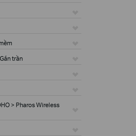
n mềm
Gắn trần
HO > Pharos Wireless