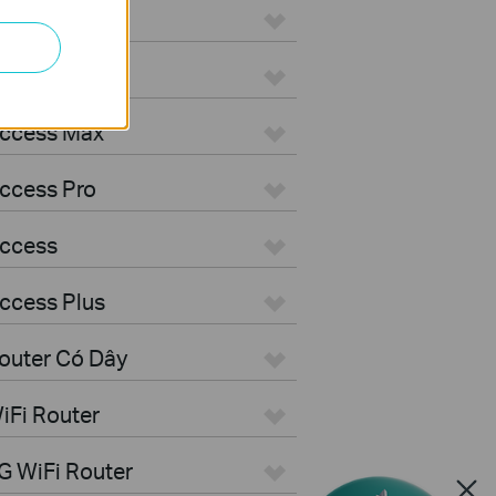
ON
Aggregation
Access Max
ccess Pro
Access
ccess Plus
outer Có Dây
iFi Router
G WiFi Router