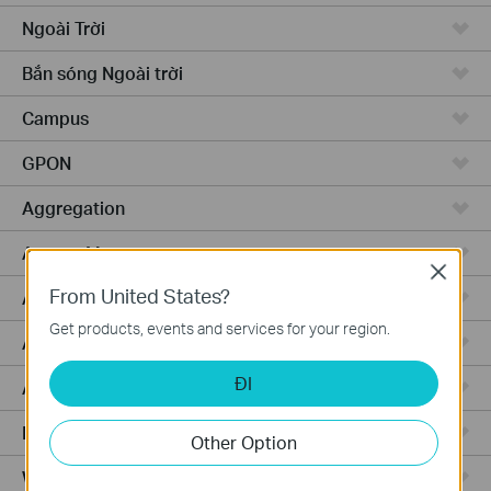
Ngoài Trời
Bắn sóng Ngoài trời
Campus
GPON
Aggregation
Access Max
Close
From United States?
Access Pro
Get products, events and services for your region.
Access
ĐI
Access Plus
Router Có Dây
Other Option
WiFi Router