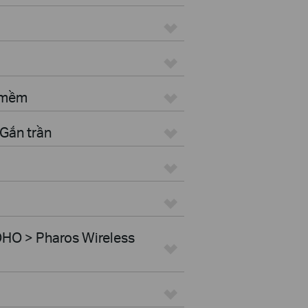
n mềm
Gắn trần
HO > Pharos Wireless