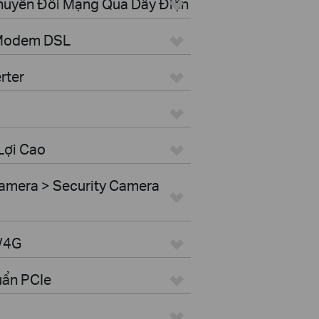
Chuyển Đổi Mạng Qua Dây Điện
 Modem DSL
rter
Lợi Cao
amera > Security Camera
G/4G
uẩn PCIe