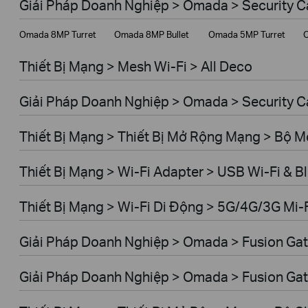
Giải Pháp Doanh Nghiệp > Omada > Security 
Giải Pháp Doanh Nghiệp
Omada 8MP Turret
Omada 8MP Bullet
Omada 5MP Turret
O
Dịch Vụ Viễn Thông
Thiết Bị Mạng > Mesh Wi-Fi > All Deco
Giải Pháp Doanh Nghiệp > Omada > Security C
Thiết Bị Mạng > Thiết Bị Mở Rộng Mạng > Bộ 
Thiết Bị Mạng > Wi-Fi Adapter > USB Wi-Fi & B
Thiết Bị Mạng > Wi-Fi Di Động > 5G/4G/3G Mi-
Giải Pháp Doanh Nghiệp > Omada > Fusion Gat
Giải Pháp Doanh Nghiệp > Omada > Fusion Gat