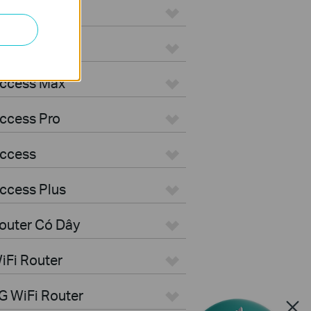
ON
Aggregation
Access Max
ccess Pro
Access
ccess Plus
outer Có Dây
iFi Router
G WiFi Router