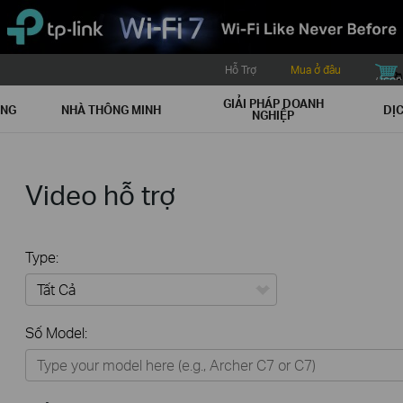
Hỗ Trợ
Mua ở đâu
buy icon
GIẢI PHÁP DOANH
ẠNG
NHÀ THÔNG MINH
DỊC
NGHIỆP
Video hỗ trợ
Type:
Tất Cả
Số Model:
Thiết Bị Mạng
Nhà Thông Minh