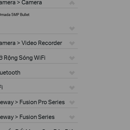
Camera > Camera
mada 5MP Bullet
amera > Video Recorder
Mở Rộng Sóng WiFi
luetooth
Fi
eway > Fusion Pro Series
eway > Fusion Series