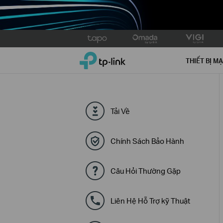
Click
to
TP-Link, Reliably Smart
skip
THIẾT BỊ M
the
navigation
bar
Tải Về
Chính Sách Bảo Hành
Câu Hỏi Thường Gặp
Liên Hệ Hỗ Trợ kỹ Thuật