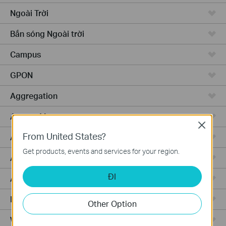
Ngoài Trời
Bắn sóng Ngoài trời
Campus
GPON
Aggregation
Access Max
Close
From United States?
Access Pro
Get products, events and services for your region.
Access
ĐI
Access Plus
Router Có Dây
Other Option
WiFi Router