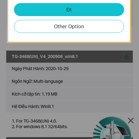
Kích cỡ tập tin:
1.19 MB
ĐI
Hệ Điều Hành: Win8
Other Option
For TG-3468(UN) 4.0.
For Windows 8 32/64bits.
TG-3468(UN)_V4_200906_win8.1
Về
Ngày Phát Hành:
2020-10-29
Ngôn Ngữ:
Multi-language
Kích cỡ tập tin:
1.19 MB
Hệ Điều Hành: Win8.1
1. For TG-3468(UN) 4.0.
2. For windows 8.1 32/64bits.