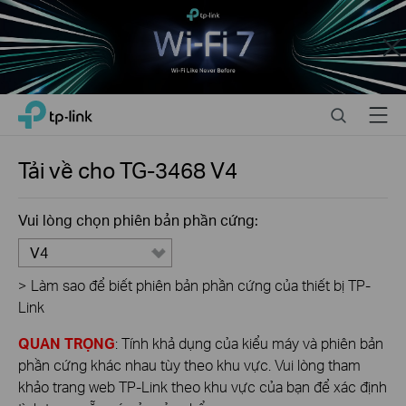
Close
Click
Search
Menu
TP-Link, Reliably Smart
to
skip
the
Tải về cho
TG-3468
V4
navigation
bar
Vui lòng chọn phiên bản phần cứng:
V4
>
Làm sao để biết phiên bản phần cứng của thiết bị TP-
Link
QUAN TRỌNG
: Tính khả dụng của kiểu máy và phiên bản
phần cứng khác nhau tùy theo khu vực. Vui lòng tham
khảo trang web TP-Link theo khu vực của bạn để xác định