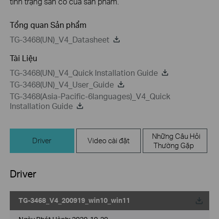
tình trạng sẵn có của sản phẩm.
Tổng quan Sản phẩm
TG-3468(UN)_V4_Datasheet
Tài Liệu
TG-3468(UN)_V4_Quick Installation Guide
TG-3468(UN)_V4_User_Guide
TG-3468(Asia-Pacific-6languages)_V4_Quick
Installation Guide
Những Câu Hỏi
Driver
Video cài đặt
Thường Gặp
Driver
TG-3468_V4_200919_win10_win11
Về