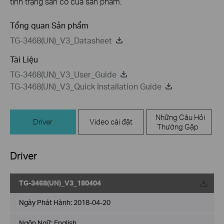
tình trạng sẵn có của sản phẩm.
Tổng quan Sản phẩm
TG-3468(UN)_V3_Datasheet
Tài Liệu
TG-3468(UN)_V3_User_Guide
TG-3468(UN)_V3_Quick Installation Guide
Những Câu Hỏi
Driver
Video cài đặt
Thường Gặp
Driver
TG-3468(UN)_V3_180404
Về
Ngày Phát Hành:
2018-04-20
Ngôn Ngữ:
English