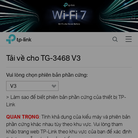
Close
Click
Search
Menu
TP-Link, Reliably Smart
to
skip
the
Tải về cho
TG-3468
V3
navigation
bar
Vui lòng chọn phiên bản phần cứng:
V3
>
Làm sao để biết phiên bản phần cứng của thiết bị TP-
Link
QUAN TRỌNG
: Tính khả dụng của kiểu máy và phiên bản
phần cứng khác nhau tùy theo khu vực. Vui lòng tham
khảo trang web TP-Link theo khu vực của bạn để xác định