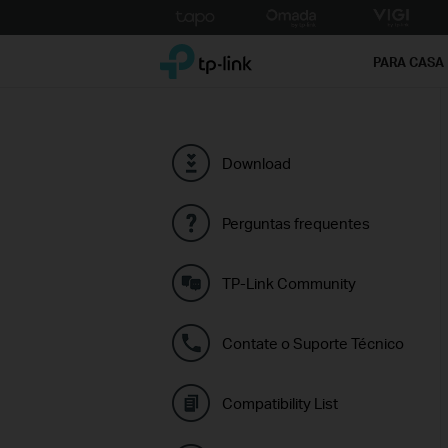
Click
to
TP-Link, Reliably Smart
skip
PARA CASA
the
navigation
bar
Download
Perguntas frequentes
TP-Link Community
Contate o Suporte Técnico
Compatibility List