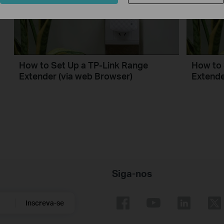
How to Set Up a TP-Link Range
How to 
Extender (via web Browser)
Extende
Siga-nos
Inscreva-se