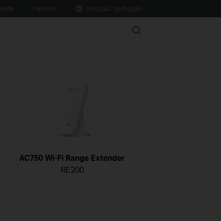
porte
Parceiro
Portugal / português
Search
AC750 Wi-Fi Range Extender
RE200