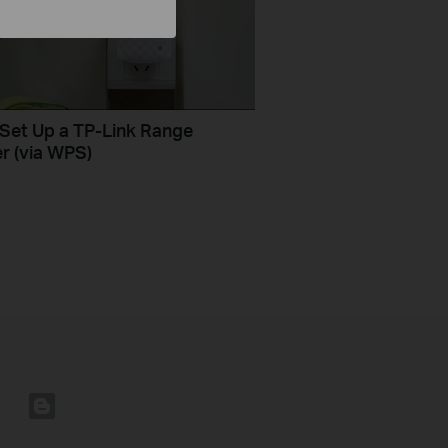
Set Up a TP-Link Range
r (via WPS)