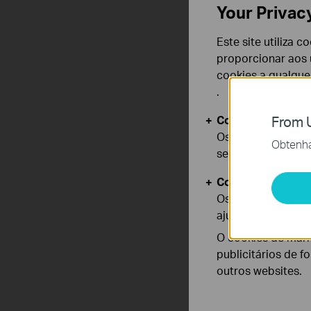
Your Privac
Este site utiliza 
proporcionar aos u
cookies a qualqu
.
Cookies Básicos
From U
Os cookies são ne
Obtenha 
seus sistemas.
Cookies de Anális
Os cookies de ana
ajustar a funciona
O cookies de mark
publicitários de f
outros websites.