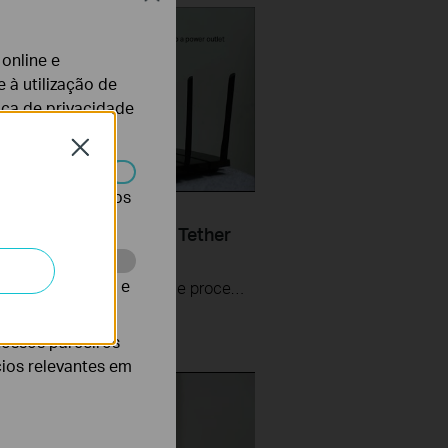
 online e
 à utilização de
tica de privacidade
Close
r desativados nos
Set Up TP Link Range
r RE200 & RE220 via Tether
te para melhorar e
The videos will walk you through the process for setting up a TP-Link Range Extender.
nossos parceiros
cios relevantes em