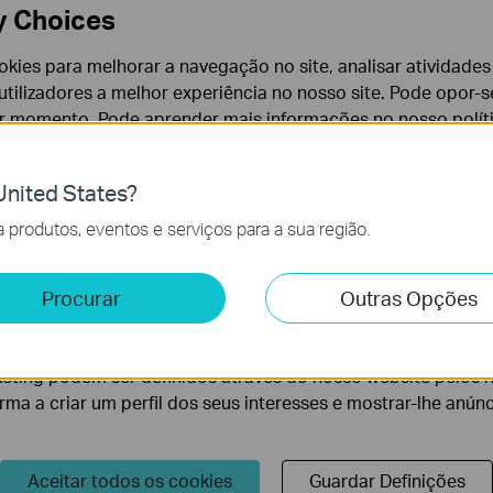
y Choices
cookies para melhorar a navegação no site, analisar atividades
tilizadores a melhor experiência no nosso site. Pode opor-se
er momento. Pode aprender mais informações no nosso
polí
nited States?
cessários para o funcionamento do website e não podem se
produtos, eventos e serviços para a sua região.
How to Configure a Range Extender
How to 
for Starlink
Extende
App
e e Marketing
Procurar
Outras Opções
lise permite-nos analisar as suas atividades no nosso websi
lidade do nosso website.
Mais
eting podem ser definidos através do nosso website pelos 
orma a criar um perfil dos seus interesses e mostrar-lhe anún
Aceitar todos os cookies
Guardar Definições