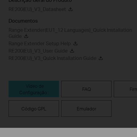
RE200(EU)_V3_Datasheet
Documentos
Range Extender(EU1_12 Languages)_Quick Installation
Guide
Range Extender Setup Help
RE200(EU)_V3_User Guide
RE200(EU)_V3_Quick Installation Guide
Vídeo de
FAQ
Fir
Configuração
Código GPL
Emulador
Vídeo de Configuração