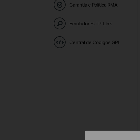
Garantia e Política RMA
Emuladores TP-Link
Central de Códigos GPL