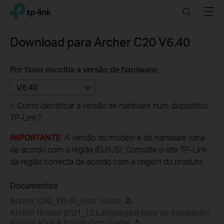
Click
Search
Menu
TP-Link, Reliably Smart
to
skip
the
Download para
Archer C20
V6.40
navigation
bar
Por favor escolha a versão de hardware:
V6.40
>
Como identificar a versão de hardware num dispositivo
TP-Link?
IMPORTANTE
: A versão do modelo e de hardware varia
de acordo com a região (EU/US). Consulte o site TP-Link
da região correcta de acordo com a origem do produto.
Documentos
Archer C20_V6.40_User Guide
Archer Router (EU1_12 Languages) Guia de Instalação
Rápido (Quick Installation Guide)