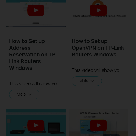
How to Set up
How to Set up
Address
OpenVPN on TP-Link
Reservation on TP-
Routers Windows
Link Routers
Windows
This video will show you how to set up OpenVPN on a TP-Link Wi-Fi router. For more information, visit www.tp-link.com/support.
Mais
This video will show you how to set up Address Reservation on TP-Link routers.
Mais