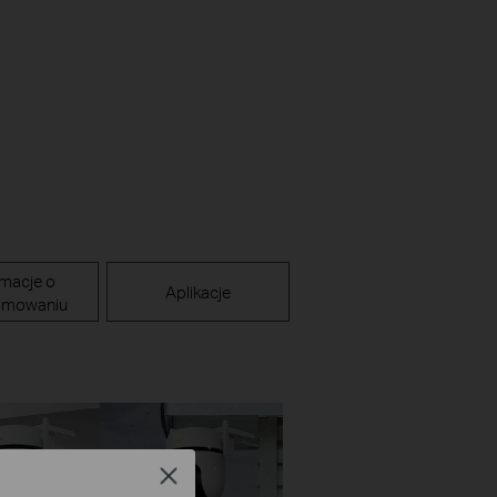
rmacje o
Aplikacje
amowaniu
Close