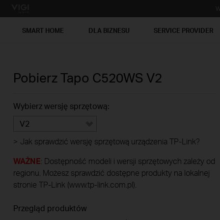
W
SMART HOME
DLA BIZNESU
SERVICE PROVIDER
Pobierz
Tapo C520WS
V2
Wybierz wersję sprzętową:
V2
>
Jak sprawdzić wersję sprzętową urządzenia TP-Link?
WAŻNE
: Dostępność modeli i wersji sprzętowych zależy od
regionu. Możesz sprawdzić dostępne produkty na lokalnej
stronie TP-Link (www.tp-link.com.pl).
Przegląd produktów