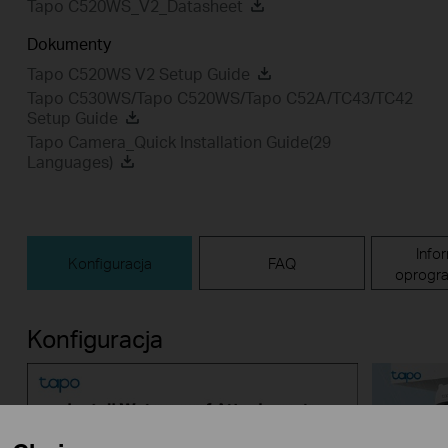
Tapo C520WS_V2_Datasheet
Dokumenty
Tapo C520WS V2 Setup Guide
Tapo C530WS/Tapo C520WS/Tapo C52A/TC43/TC42
Setup Guide
Tapo Camera_Quick Installation Guide(29
Languages)
Info
Konfiguracja
FAQ
oprogr
Konfiguracja