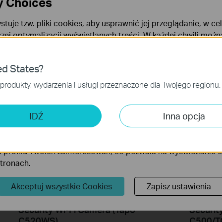
y Choices
stuje tzw. pliki cookies, aby usprawnić jej przeglądanie, w ce
szej optymalizacji wyświetlanych treści. W każdej chwili moż
okies. Więcej informacji na ten temat dostępnych jest w
Poli
Install Waterproof Attachments for
How to 
ies
ed States?
Your Outdoor Camera
Securit
niezbędne są do poprawnego działania witryny i nie moga zost
produkty, wydarzenia i usługi przeznaczone dla Twojego regionu.
 analizy i marketingu
 Cookies są wykorzystywane w celu analizy ruchu na naszej str
IDŹ
Inna opcja
wanie wyświetlanych treści.
iki Cookies mogą być wykorzystywane przez naszych partne
 profilu Twoich zainteresowań, co pozwala na wyświetlanie
stronach.
Akceptuj wszystkie Cookies
Zapisz ustawienia
How to Set Up Your Outdoor Pan&Tilt
How to 
Security Wi-Fi Camera (Tapo
Securit
C520WS)
C500/T