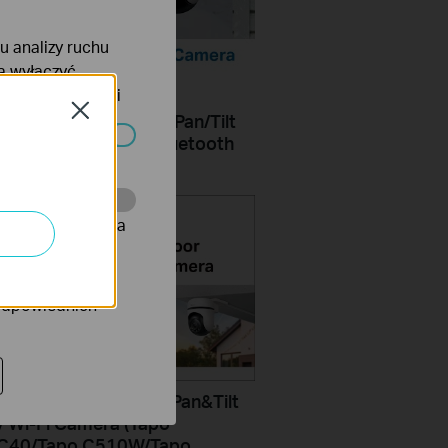
lu analizy ruchu
na wyłączyć
tyce prywatności
Close
Set Up Your Outdoor Pan/Tilt
y Wi-Fi Camera via Bluetooth
ać wyłączone.
onie, co umożliwia
rów reklamowych
 odpowiednich
Mount Your Outdoor Pan&Tilt
y Wi-Fi Camera (Tapo
C40/Tapo C510W/Tapo