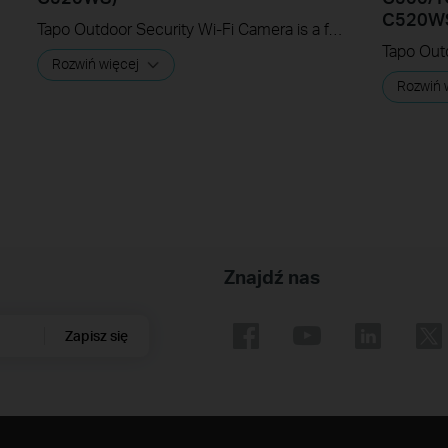
C520W
Tapo Outdoor Security Wi-Fi Camera is a full-featured weatherproof security camera that you can access from anywhere. High resolution videos deliver crystal-clear images while smart motion detection and instant notifications make sure you never miss a thing. Moreover, the automatic siren system will trigger light and sound to frighten away unwanted visitors after the camera detects motion. Finally local storage with a microSD card provides security, convenience, and peace of mind. Day or night, rain or shine, the Tapo camera protects what you love most.
Rozwiń więcej
Rozwiń 
Znajdź nas
Zapisz się