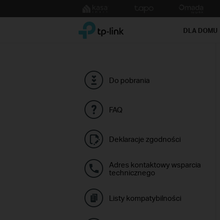
Click
to
TP-Link, Reliably Smart
skip
DLA DOMU
the
navigation
bar
Do pobrania
FAQ
Deklaracje zgodności
Adres kontaktowy wsparcia
technicznego
Listy kompatybilności