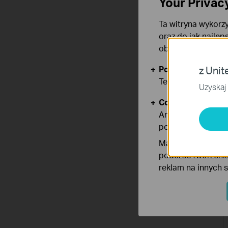
Your Privac
Ta witryna wykorzy
oraz do jak najlep
obsługę plików co
Podstawowe Cook
z Unit
Te pliki cookies 
Uzyskaj 
Cookies dotyczące
Analiza - Te pliki
poprawę i dostoso
Marketing - Te pl
podczas tworzenia
reklam na innych 