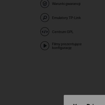
Warunki gwarancji
Emulatory TP-Link
Centrum GPL
Filmy prezentujące
konfigurację