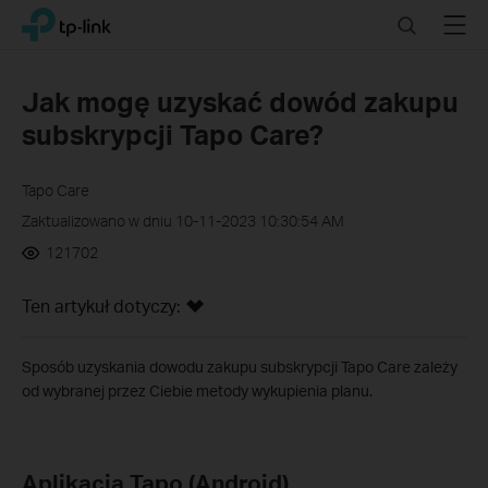
Click
Search
Menu
TP-Link, Reliably Smart
to
skip
the
Jak mogę uzyskać dowód zakupu
navigation
subskrypcji Tapo Care?
bar
Tapo Care
Zaktualizowano w dniu 10-11-2023 10:30:54 AM
121702
Ten artykuł dotyczy:
Sposób uzyskania dowodu zakupu subskrypcji Tapo Care zależy
od wybranej przez Ciebie metody wykupienia planu.
Aplikacja Tapo (Android)