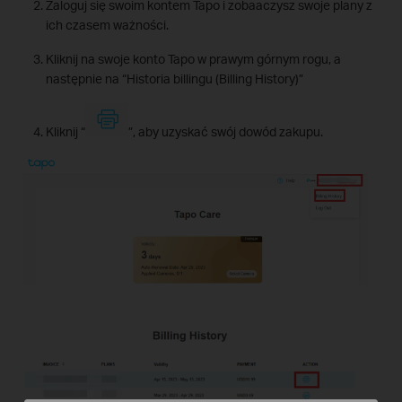
Zaloguj się swoim kontem Tapo i zobaaczysz swoje plany z
ich czasem ważności.
Kliknij na swoje konto Tapo w prawym górnym rogu, a
następnie na “Historia billingu (Billing History)”
Kliknij “
”, aby uzyskać swój dowód zakupu.