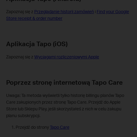
Zapoznaj się z
Przeglądanie historii zamówień
i
Find your Google
Store receipt & order number
Aplikacja Tapo (iOS)
Zapoznaj się z
Wyciągami rozliczeniowymi Apple
Poprzez stronę internetową Tapo Care
Uwaga: Ta metoda wyświetli tylko historię billingu planów Tapo
Care zakupionych przez stronę Tapo Care. Przejdź do Apple
Store lub Sklepu Play, jeśli skorzystałeś z nich w celu zakupu
planu subskrypcji.
Przejdź do strony
Tapo Care