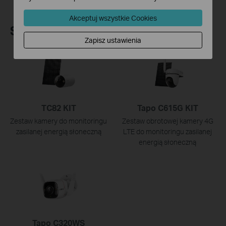
Akceptuj wszystkie Cookies
Sugerowane produkty
Zapisz ustawienia
TC82 KIT
Tapo C615G KIT
Zestaw kamery do monitoringu
Zestaw obrotowej kamery 4G
zasilanej energią słoneczną
LTE do monitoringu zasilanej
energią słoneczną
Tapo C320WS