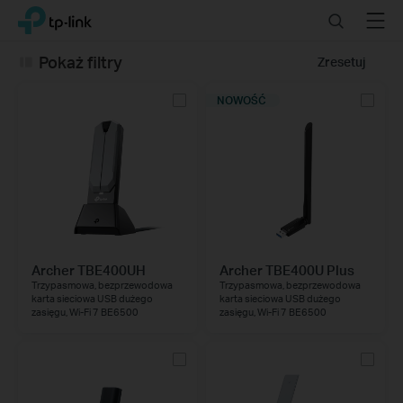
Click
Search
Menu
TP-Link, Reliably Smart
to
skip
Pokaż filtry
Zresetuj
the
navigation
NOWOŚĆ
bar
Archer TBE400UH
Archer TBE400U Plus
Trzypasmowa, bezprzewodowa
Trzypasmowa, bezprzewodowa
karta sieciowa USB dużego
karta sieciowa USB dużego
zasięgu, Wi-Fi 7 BE6500
zasięgu, Wi-Fi 7 BE6500