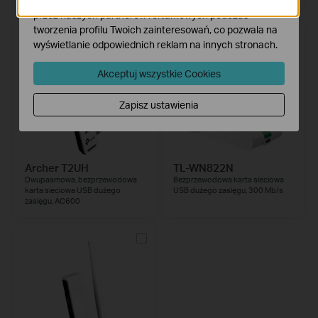
przez naszych partnerów reklamowych podczas
tworzenia profilu Twoich zainteresowań, co pozwala na
wyświetlanie odpowiednich reklam na innych stronach.
Akceptuj wszystkie Cookies
Zapisz ustawienia
Archer T2UH
TL-WN822N
Dwupasmowa, bezprzewodowa
Bezprzewodowa karta sieciowa
karta sieciowa USB dużego
USB dużego zasięgu, 300 Mb/s
zasięgu, AC600