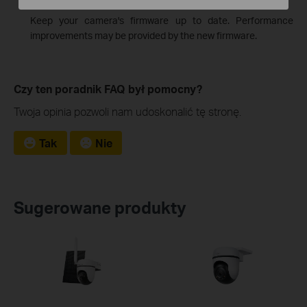
Keep your camera's firmware up to date. Performance
improvements may be provided by the new firmware.
Czy ten poradnik FAQ był pomocny?
Twoja opinia pozwoli nam udoskonalić tę stronę.
Tak
Nie
Sugerowane produkty