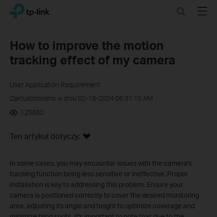
Click
Search
Menu
TP-Link, Reliably Smart
to
skip
the
How to improve the motion
navigation
tracking effect of my camera
bar
User Application Requirement
Zaktualizowano w dniu 02-18-2024 06:31:15 AM
125850
Ten artykuł dotyczy:
In some cases, you may encounter issues with the camera's
tracking function being less sensitive or ineffective. Proper
installation is key to addressing this problem. Ensure your
camera is positioned correctly to cover the desired monitoring
area, adjusting its angle and height to optimize coverage and
minimize blind spots. It's important to note that due to the