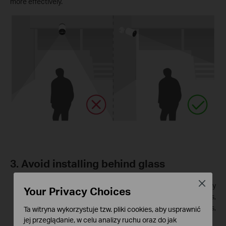
more effectively.
3. Avoid installing behind glass
Close
If the camera is installed behind glass, infrared lights may
Your Privacy Choices
cause reflection, resulting in blurry and unclear images,
thereby hindering timely detection of moving objects,
Ta witryna wykorzystuje tzw. pliki cookies, aby usprawnić
especially in nighttime scenes.
jej przeglądanie, w celu analizy ruchu oraz do jak