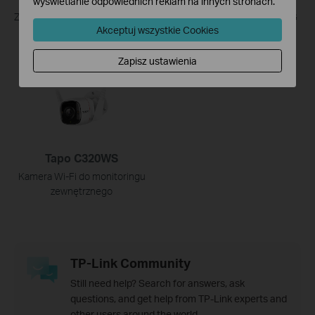
wyświetlanie odpowiednich reklam na innych stronach.
Zestaw kamery do monitoringu
Zestaw obrotowej kamery 4G
Akceptuj wszystkie Cookies
zasilanej energią słoneczną
LTE do monitoringu zasilanej
energią słoneczną
Zapisz ustawienia
Tapo C320WS
Kamera Wi-Fi do monitoringu
zewnętrznego
TP-Link Community
Still need help? Search for answers, ask
questions, and get help from TP-Link experts and
other users around the world.