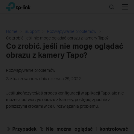
Click
Search
Menu
TP-Link, Reliably Smart
to
skip
the
navigation
Home
Support
Rozwiązywanie problemów
bar
Co zrobić, jeśli nie mogę oglądać obrazu z kamery Tapo?
Co zrobić, jeśli nie mogę oglądać
obrazu z kamery Tapo?
Rozwiązywanie problemów
Zaktualizowano w dniu czerwca 29, 2022
Jeśli ukończyłeś/aś proces konfiguracji w aplikacji Tapo, ale nie
możesz odtworzyć obrazu z kamery, postępuj zgodnie z
poniższymi krokami w celu rozwiązania problemu.
Przypadek 1: Nie można oglądać i kontrolować