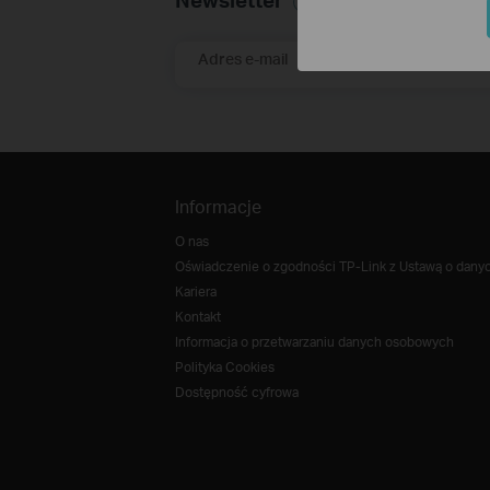
Adres e-mail
Informacje
O nas
Oświadczenie o zgodności TP-Link z Ustawą o danych
Kariera
Kontakt
Informacja o przetwarzaniu danych osobowych
Polityka Cookies
Dostępność cyfrowa