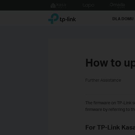
Click
to
TP-Link, Reliably Smart
skip
DLA DOMU
the
navigation
bar
How to up
Further Assistance
The firmware on TP-Link s
firmware by referring to th
For TP-Link Kasa