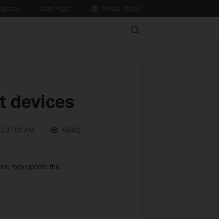
sparcie
Gdzie kupić
Polska / Polski
Search
t devices
03:27:03 AM
45082
 You may update the