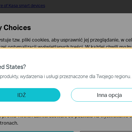
re of Kasa smart devices
 devices, refer to the FAQ.
y Choices
e of Tapo devices in the Tapo App
stuje tzw. pliki cookies, aby usprawnić jej przeglądanie, w ce
szej optymalizacji wyświetlanych treści. W każdej chwili moż
okies. Więcej informacji na ten temat dostępnych jest w
Poli
 FAQ był pomocny?
ies
ed States?
m udoskonalić tę stronę.
niezbędne są do poprawnego działania witryny i nie moga zost
produkty, wydarzenia i usługi przeznaczone dla Twojego regionu.
 analizy i marketingu
 Cookies są wykorzystywane w celu analizy ruchu na naszej str
IDŹ
Inna opcja
wanie wyświetlanych treści.
iki Cookies mogą być wykorzystywane przez naszych partne
 profilu Twoich zainteresowań, co pozwala na wyświetlanie
stronach.
Znajdź nas