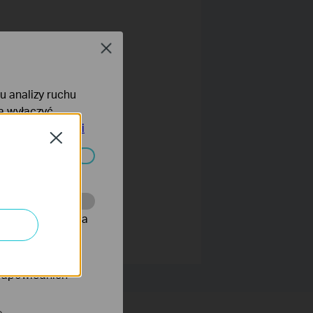
Close
lu analizy ruchu
na wyłączyć
tyce prywatności
Close
ać wyłączone.
onie, co umożliwia
rów reklamowych
 odpowiednich