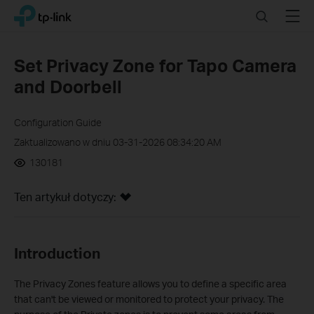
Click
Search
Menu
TP-Link, Reliably Smart
to
skip
the
Set Privacy Zone for Tapo Camera
navigation
and Doorbell
bar
Configuration Guide
Zaktualizowano w dniu 03-31-2026 08:34:20 AM
130181
Ten artykuł dotyczy:
Introduction
The Privacy Zones feature allows you to define a specific area
that
can't be viewed or monitored to protect your privacy. The