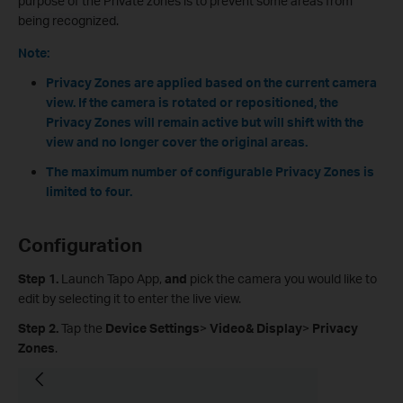
purpose of the Private zones is to prevent some areas from
being recognized.
Note:
Privacy Zones are applied based on the current camera
view. If the camera is rotated or repositioned, the
Privacy Zones will remain active but will shift with the
view and no longer cover the original areas.
The maximum number of configurable Privacy Zones is
limited to four.
Configuration
Step 1.
Launch Tapo App,
and
pick the camera you would like to
edit by selecting it to enter the live view.
Step 2.
Tap the
Device Settings
>
Video& Display
>
Privacy
Zones
.