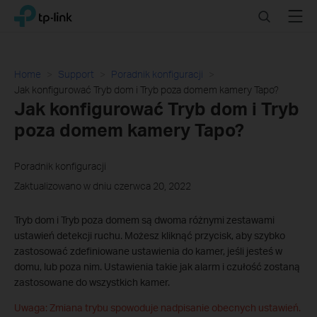
Click
Search
Menu
TP-Link, Reliably Smart
to
skip
the
navigation
Home
Support
Poradnik konfiguracji
bar
Jak konfigurować Tryb dom i Tryb poza domem kamery Tapo?
Jak konfigurować Tryb dom i Tryb
poza domem kamery Tapo?
Poradnik konfiguracji
Zaktualizowano w dniu czerwca 20, 2022
Tryb dom i Tryb poza domem są dwoma różnymi zestawami
ustawień detekcji ruchu. Możesz kliknąć przycisk, aby szybko
zastosować zdefiniowane ustawienia do kamer, jeśli jesteś w
domu, lub poza nim. Ustawienia takie jak alarm i czułość zostaną
zastosowane do wszystkich kamer.
Uwaga: Zmiana trybu spowoduje nadpisanie obecnych ustawień.