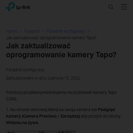
Click
Search
Menu
TP-Link, Reliably Smart
to
skip
the
navigation
Home
Support
Poradnik konfiguracji
bar
Jak zaktualizować oprogramowanie kamery Tapo?
Jak zaktualizować
oprogramowanie kamery Tapo?
Poradnik konfiguracji
Zaktualizowano w dniu czerwca 15, 2022
Poniższy przykład prezentujemy na podstawie kamery Tapo
C200.
1. Na stronie domowej kliknij na swoją kamerę lub
Podgląd
kamery (Camera Preview)
>
Zarządzaj
aby przejść do strony
Widoku na żywo
.