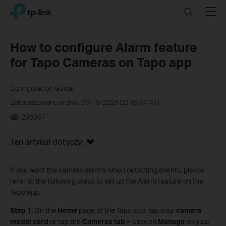
Click
Search
Menu
TP-Link, Reliably Smart
to
skip
the
How to configure Alarm feature
navigation
for Tapo Cameras on Tapo app
bar
Configuration Guide
Zaktualizowano w dniu 06-18-2025 02:49:44 AM
298967
Ten artykuł dotyczy:
If you want the camera alarms when detecting events, please
refer to the following steps to set up the Alarm feature on the
Tapo app.
Step 1:
On the
Home
page of the Tapo app, tap your
camera
model card
or tap the
Cameras tab
> click on
Manage
on your