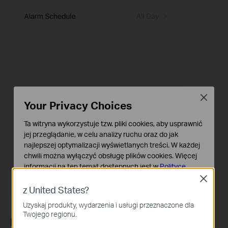
Close
Your Privacy Choices
Ta witryna wykorzystuje tzw. pliki cookies, aby usprawnić
jej przeglądanie, w celu analizy ruchu oraz do jak
najlepszej optymalizacji wyświetlanych treści. W każdej
chwili można wyłączyć obsługę plików cookies. Więcej
informacji na ten temat dostępnych jest w
Polityce
prywatności
Close
z United States?
Podstawowe Cookies
Uzyskaj produkty, wydarzenia i usługi przeznaczone dla
Te pliki cookies niezbędne są do poprawnego działania
Twojego regionu.
witryny i nie moga zostać wyłączone.
For Tapo floodlight camera