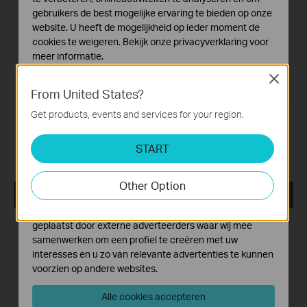
Publicatiedatum:
2024-08-08
gebruikers de best mogelijke ervaring te bieden op onze
website. U heeft de mogelijkheid op ieder moment de
Taal:
Meertalig
cookies te weigeren. Bekijk onze
privacyverklaring
voor
meer informatie.
Bestandsgrootte:
559.83 MB
Close
Standaard Cookies
Besturingssysteem: Windows 7/10/11/Server 2008 64bits
From United States?
Deze cookies zijn noodzakelijk voor de werking van de
website en kunnen niet worden uitgeschakeld.
Get products, events and services for your region.
New features and enhancements:
Analyse en Marketing Cookies
1. Added support for the multi-language settings on VIGI
VMS PC Client.
START
Cookies voor analyse geven ons de mogelijkheid uw
2. Added support for unlimited devices count.
activiteiten op onze website te volgen en zo de
functionaliteit van de website aan te passen en te
Other Option
verbeteren.
VIGI VMS_V1.5.42_64bits
Marketing cookies kunnen op onze website worden
Publicatiedatum:
2024-06-20
geplaatst door externe adverteerders waar wij mee
samenwerken om een profiel te creëren met uw
Taal:
Meertalig
interesses en u zo van relevante advertenties te kunnen
voorzien op andere websites.
Bestandsgrootte:
540.49 MB
Alle cookies accepteren
Besturingssysteem: Windows 7/10/11/Server 2008 64bits