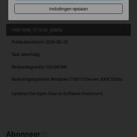
Instellingen opslaan
Updates the Open Source Software Statement.
VIGI VMS_V1.5.42_32bits
Publicatiedatum:
2024-06-20
Taal:
Meertalig
Bestandsgrootte:
502.89 MB
Besturingssysteem: Windows 7/10/11/Server 2008 32bits
Updates the Open Source Software Statement.
Abonneer