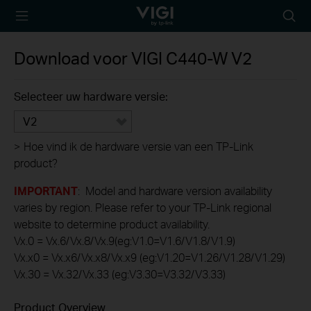
TP-Link, Reliably
Searc
Smart
icon
Download voor
VIGI C440-W
V2
Selecteer uw hardware versie:
V2
>
Hoe vind ik de hardware versie van een TP-Link
product?
IMPORTANT
: Model and hardware version availability
varies by region. Please refer to your TP-Link regional
website to determine product availability.
Vx.0 = Vx.6/Vx.8/Vx.9(eg:V1.0=V1.6/V1.8/V1.9)
Vx.x0 = Vx.x6/Vx.x8/Vx.x9 (eg:V1.20=V1.26/V1.28/V1.29)
Vx.30 = Vx.32/Vx.33 (eg:V3.30=V3.32/V3.33)
Product Overview