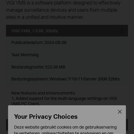
VIGI VMS is a software platform designed to effectively
manage surveillance devices and users from multiple
sites in a unified and intuitive manner.
VIGI VMS_1.5.56_32bits
Publicatiedatum:
2024-08-08
Taal:
Meertalig
Bestandsgrootte:
522.36 MB
Besturingssysteem: Windows 7/10/11/Server 2008 32bits
New features and enhancements:
1. Added support for the multi-language settings on VIGI
VMS PC Client.
2. Added support for unlimited devices count.
Close
Your Privacy Choices
VIGI VMS_1.5.56_64bits
Deze website gebruikt cookies om de gebruikservaring
te verbeteren, onlineactiviteiten te analyseren en om