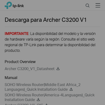
Click
Search
Menu
TP-Link, Reliably Smart
to
skip
the
Descarga para
Archer C3200
V1
navigation
bar
IMPORTANTE
: La disponibilidad del modelo y la versión
de hardware varía según la región. Consulte el sitio web
regional de TP-Link para determinar la disponibilidad del
producto.
Product Overview
Archer C3200_V1_Datasheet
Manual
SOHO Wireless Router(Middle East Africa_2
Languages)_Quick Installation Guide
SOHO Wireless Router(America-4Languages)_Quick
Installation Guide