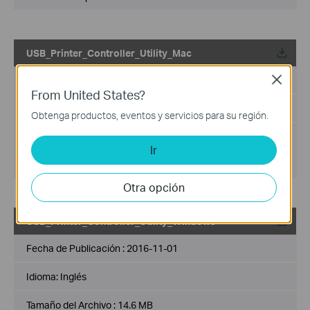
USB_Printer_Controller_Utility_Mac
Fecha de Publicación :
2018-10-29
Close
From United States?
Idioma:
Inglés
Obtenga productos, eventos y servicios para su región.
Tamaño del Archivo :
2.53 MB
Ir
Sistema de Operación : Mac OS 10.9-10.14
Otra opción
USB_Printer_Controller_Utility_Windows
Fecha de Publicación :
2016-11-01
Idioma:
Inglés
Tamaño del Archivo :
14.6 MB