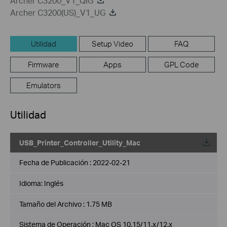
Archer C3200_V1_QIG
Archer C3200(US)_V1_UG
Utilidad
Setup Video
FAQ
Firmware
Apps
GPL Code
Emulators
Utilidad
USB_Printer_Controller_Utility_Mac
Fecha de Publicación :
2022-02-21
Idioma:
Inglés
Tamaño del Archivo :
1.75 MB
Sistema de Operación : Mac OS 10.15/11.x/12.x