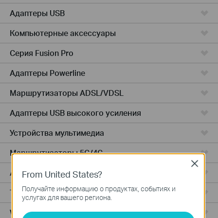
Адаптеры USB
Компьютерные аксессуары
Серия Fusion Pro
Адаптеры Powerline
Маршрутизаторы ADSL/VDSL
Адаптеры USB высокого усиления
Устройства мультимедиа
Маршрутизаторы 5G/4G
Close
Адаптеры PCIe
From United States?
Получайте информацию о продуктах, событиях и
Точки доступа
услугах для вашего региона.
Wireless USB Adapters