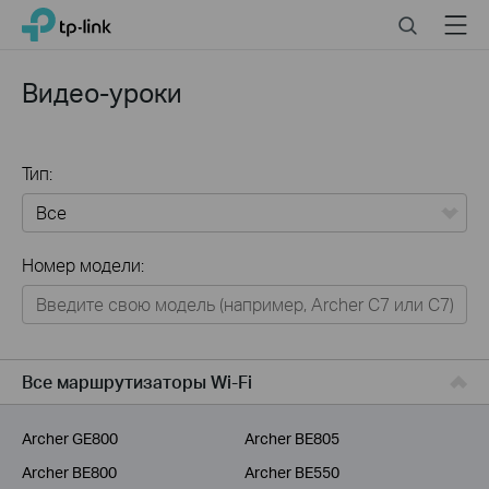
Click
Search
Menu
TP-Link, Reliably Smart
to
skip
the
Видео-уроки
navigation
bar
Тип:
Все
Номер модели:
Для дома
Умный дом
Для бизнеса
Все маршрутизаторы Wi-Fi
Для операторов связи
Archer GE800
Archer BE805
Archer BE800
Archer BE550