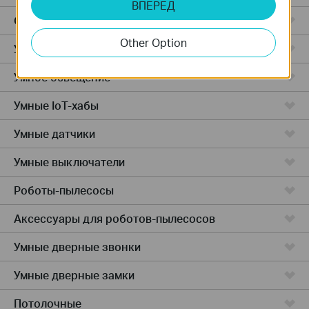
ВПЕРЕД
Облачные камеры
Other Option
Умные розетки
Умное освещение
Умные IoT-хабы
Умные датчики
Умные выключатели
Роботы-пылесосы
Аксессуары для роботов-пылесосов
Умные дверные звонки
Умные дверные замки
Потолочные