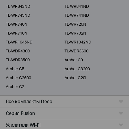
TL-WR842ND
TL-WR841ND
TL-WR743ND
TL-WR741ND
TL-WR740N
TL-WR720N
TL-WR710N
TL-WR702N
TL-WR1045ND
TL-WR1042ND
TL-WDR4300
TL-WDR3600
TL-WDR3500
Archer C9
Archer C5
Archer C3200
Archer C2600
Archer C20i
Archer C2
Все комплекты Deco
Серия Fusion
Усилители Wi-Fi