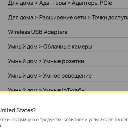
Для дома > Адаптеры > Адаптеры PCIe
Для дома > Расширение сети > Точки доступ
Wireless USB Adapters
Умный дом > Облачные камеры
Умный дом > Умные розетки
Умный дом > Умное освещение
Умный дом > Умные IoT-хабы
Умный дом > Умные датчики
nited States?
Умный дом > Умные выключатели
те информацию о продуктах, событиях и услугах для ваше
.