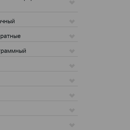
ачный
аратные
ограммный