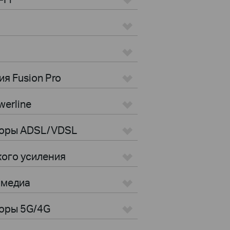
я Fusion Pro
erline
торы ADSL/VDSL
кого усиления
имедиа
оры 5G/4G