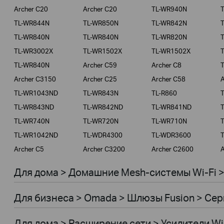
Archer C20
Archer C20
TL-WR940N
TL-WR844N
TL-WR850N
TL-WR842N
TL-WR840N
TL-WR840N
TL-WR820N
TL-WR3002X
TL-WR1502X
TL-WR1502X
TL-WR840N
Archer C59
Archer C8
Archer C3150
Archer C25
Archer C58
A
TL-WR1043ND
TL-WR843N
TL-R860
TL-WR843ND
TL-WR842ND
TL-WR841ND
TL-WR740N
TL-WR720N
TL-WR710N
TL-WR1042ND
TL-WDR4300
TL-WDR3600
Archer C5
Archer C3200
Archer C2600
A
Для дома > Домашние Mesh-системы Wi-Fi 
Для бизнеса > Omada > Шлюзы Fusion > Сер
Для дома > Расширение сети > Усилители Wi