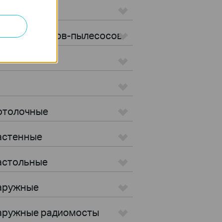
ылесосы
ы для роботов-пылесосов
Потолочные
Настенные
Настольные
Наружные
 Наружные радиомосты