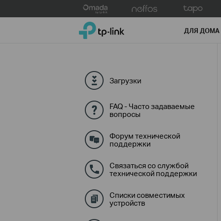
Click
to
TP-Link, Reliably Smart
skip
ДЛЯ ДОМА
the
navigation
bar
Загрузки
FAQ - Часто задаваемые
вопросы
Форум технической
поддержки
Связаться со службой
технической поддержки
Списки совместимых
устройств