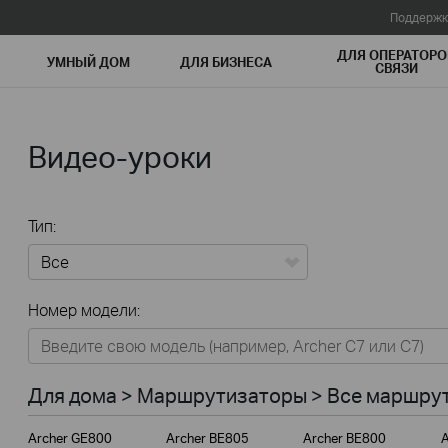
Поддержк
ДЛЯ ОПЕРАТОРО
УМНЫЙ ДОМ
ДЛЯ БИЗНЕСА
СВЯЗИ
Видео-уроки
Тип:
Все
Номер модели:
Для дома
Умный дом
Для дома > Маршрутизаторы > Все маршрут
Для бизнеса
Archer GE800
Archer BE805
Archer BE800
A
Для операторов связи