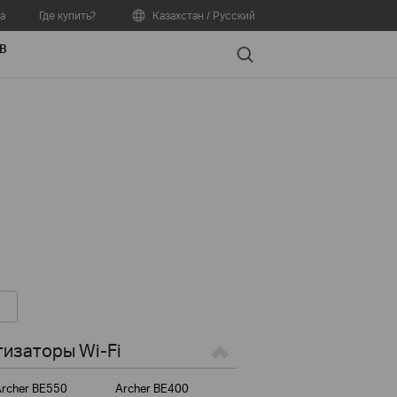
а
Где купить?
Казахстан / Русский
В
Search
изаторы Wi-Fi
rcher BE550
Archer BE400