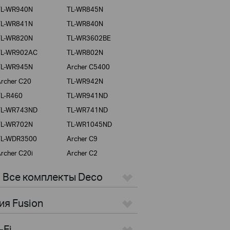
TL-WR940N
TL-WR845N
TL-WR841N
TL-WR840N
TL-WR820N
TL-WR3602BE
TL-WR902AC
TL-WR802N
TL-WR945N
Archer C5400
rcher C20
TL-WR942N
TL-R460
TL-WR941ND
TL-WR743ND
TL-WR741ND
TL-WR702N
TL-WR1045ND
TL-WDR3500
Archer C9
rcher C20i
Archer C2
> Все комплекты Deco
ия Fusion
-Fi