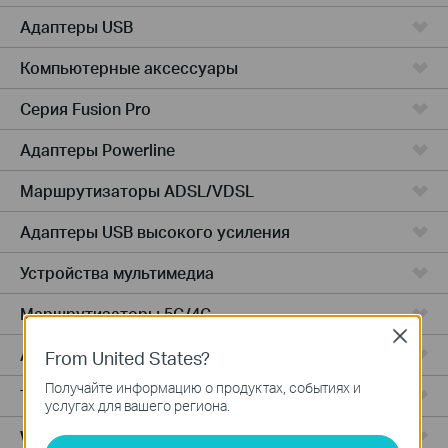
Адаптеры USB
Компьютерные аксессуары
Серия Fusion Pro
Адаптеры Powerline
Маршрутизаторы ADSL/VDSL
Адаптеры USB высокого усиления
Устройства мультимедиа
Маршрутизаторы 5G/4G
Close
Адаптеры PCIe
From United States?
Получайте информацию о продуктах, событиях и
Точки доступа
услугах для вашего региона.
Wireless USB Adapters