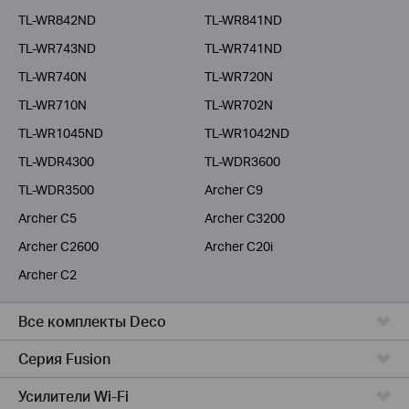
TL-WR842ND
TL-WR841ND
TL-WR743ND
TL-WR741ND
TL-WR740N
TL-WR720N
TL-WR710N
TL-WR702N
TL-WR1045ND
TL-WR1042ND
TL-WDR4300
TL-WDR3600
TL-WDR3500
Archer C9
Archer C5
Archer C3200
Archer C2600
Archer C20i
Archer C2
Все комплекты Deco
Серия Fusion
Усилители Wi-Fi