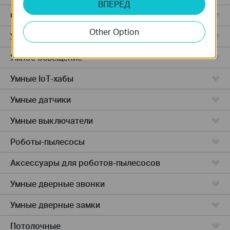
ВПЕРЕД
Облачные камеры
Other Option
Умные розетки
Умное освещение
Умные IoT-хабы
Умные датчики
Умные выключатели
Роботы-пылесосы
Аксессуары для роботов-пылесосов
Умные дверные звонки
Умные дверные замки
Потолочные