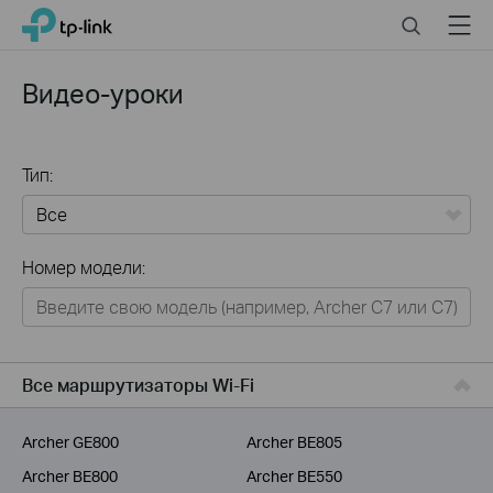
Click
Search
Menu
TP-Link, Reliably Smart
to
skip
the
Видео-уроки
navigation
bar
Тип:
Все
Номер модели:
Для дома
Умный дом
Для бизнеса
Все маршрутизаторы Wi-Fi
Для операторов связи
Archer GE800
Archer BE805
Archer BE800
Archer BE550