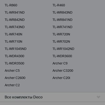
TL-R860
TL-R460
TL-WR941ND
TL-WR843ND
TL-WR842ND
TL-WR841ND
TL-WR743ND
TL-WR741ND
TL-WR740N
TL-WR720N
TL-WR710N
TL-WR702N
TL-WR1045ND
TL-WR1042ND
TL-WDR4300
TL-WDR3600
TL-WDR3500
Archer C9
Archer C5
Archer C3200
Archer C2600
Archer C20i
Archer C2
Все комплекты Deco