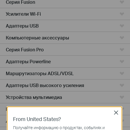
Серия Fusion
Усилители Wi-Fi
Адаптеры USB
Компьютерные аксессуары
Серия Fusion Pro
Адаптеры Powerline
Маршрутизаторы ADSL/VDSL
Адаптеры USB высокого усиления
Устройства мультимедиа
Маршрутизаторы 5G/4G
Close
From United States?
Адаптеры PCIe
Получайте информацию о продуктах, событиях и