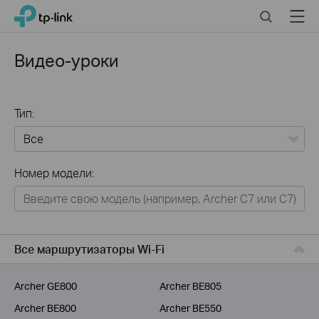
Click
Search
Menu
TP-Link, Reliably Smart
to
skip
the
Видео-уроки
navigation
bar
Тип:
Все
Номер модели:
Для дома
Умный дом
Для бизнеса
Все маршрутизаторы Wi-Fi
Для операторов связи
Archer GE800
Archer BE805
Archer BE800
Archer BE550