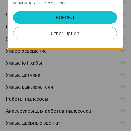
Точки доступа
услугах для вашего региона.
Wireless USB Adapters
ВПЕРЕД
Облачные камеры
Other Option
Умные розетки
Умное освещение
Умные IoT-хабы
Умные датчики
Умные выключатели
Роботы-пылесосы
Аксессуары для роботов-пылесосов
Умные дверные звонки