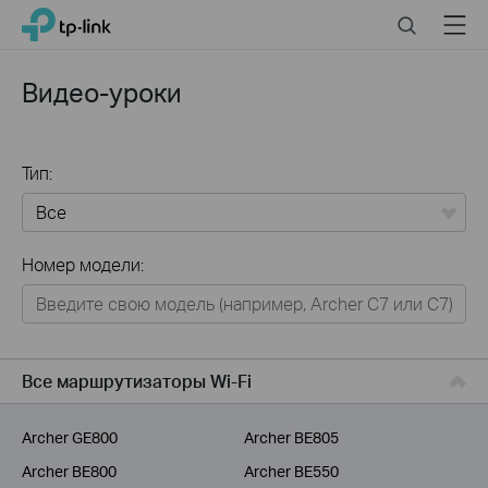
Click
Search
Menu
TP-Link, Reliably Smart
to
skip
the
Видео-уроки
navigation
bar
Тип:
Все
Номер модели:
Для дома
Умный дом
Для бизнеса
Все маршрутизаторы Wi-Fi
Для операторов связи
Archer GE800
Archer BE805
Archer BE800
Archer BE550