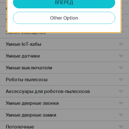
ВПЕРЕД
Облачные камеры
Other Option
Умные розетки
Умное освещение
Умные IoT-хабы
Умные датчики
Умные выключатели
Роботы-пылесосы
Аксессуары для роботов-пылесосов
Умные дверные звонки
Умные дверные замки
Потолочные