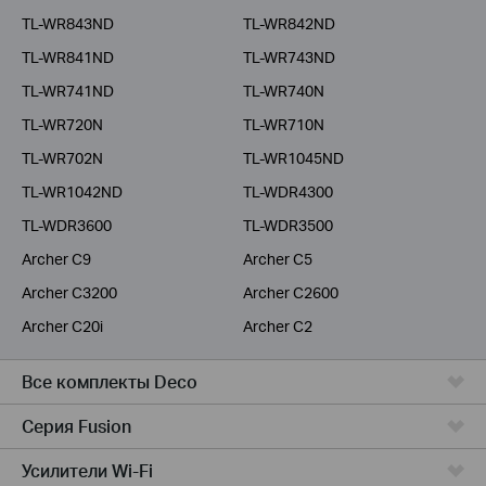
TL-WR843ND
TL-WR842ND
TL-WR841ND
TL-WR743ND
TL-WR741ND
TL-WR740N
TL-WR720N
TL-WR710N
TL-WR702N
TL-WR1045ND
TL-WR1042ND
TL-WDR4300
TL-WDR3600
TL-WDR3500
Archer C9
Archer C5
Archer C3200
Archer C2600
Archer C20i
Archer C2
Все комплекты Deco
Серия Fusion
Усилители Wi-Fi