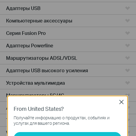
Адаптеры USB
Компьютерные аксессуары
Серия Fusion Pro
Адаптеры Powerline
Маршрутизаторы ADSL/VDSL
Адаптеры USB высокого усиления
Устройства мультимедиа
Маршрутизаторы 5G/4G
Close
Адаптеры PCIe
From United States?
Получайте информацию о продуктах, событиях и
Точки доступа
услугах для вашего региона.
Wireless USB Adapters